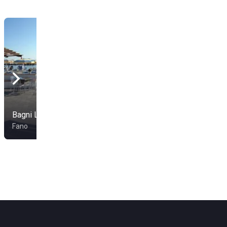
Bagni La Baia
Spiaggia Dei Fiori
Fano
Fano