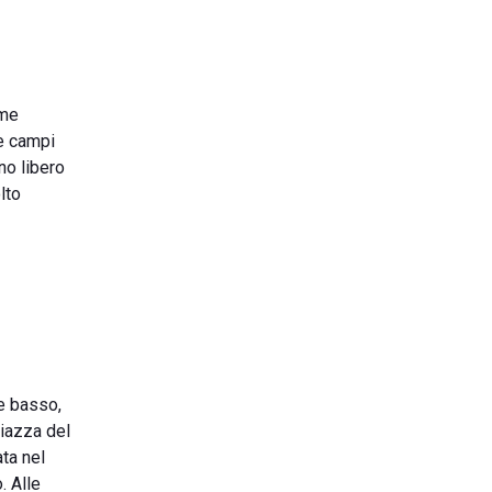
ome
ue campi
no libero
lto
e basso,
Piazza del
ta nel
. Alle