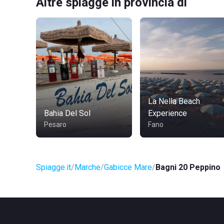
Altre spiagge in provincia di
La Nella Beach
Bahia Del Sol
Experience
Pesaro
Fano
Spiagge.it
Marche
Gabicce Mare
Bagni 20 Peppino