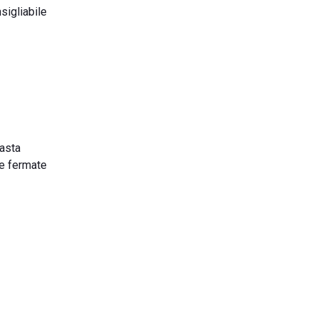
nsigliabile
basta
se fermate