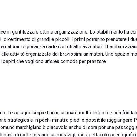
aduce in gentilezza e ottima organizzazione. Lo stabilimento ha c
il divertimento di grandi e piccoli. I primi potranno prenotare i d
ivo al bar
o giocare a carte con gli altri avventori. I bambini avran
 alle attività organizzate dai bravissimi animatori. Uno spazio mo
gli ospiti che vogliono un'area comoda per pranzare.
rbino. Le spiagge ampie hanno un mare molto limpido e con fondal
one strategica e in pochi minuti a piedi è possibile raggiungere 
l comune marchigiano è piacevole anche di sera per una passeggia
llumina di notte creando un meraviglioso spettacolo scenografico