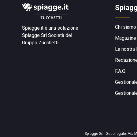
Spiagg
Chi siamo
Spiagge.it è una soluzione
Spiagge Srl
Società del
Magazine
Gruppo Zucchetti
La nostra 
Redazion
F.A.Q.
Gestional
Gestional
Spiagge Srl - Sede legale: Via M