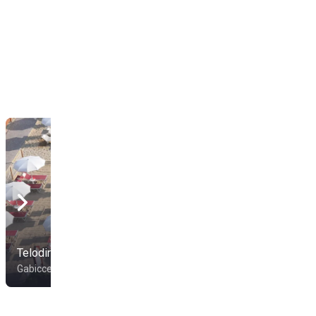
Telodirò Beach
Bagni Angelo 11
Gabicce Mare
Gabicce Mare