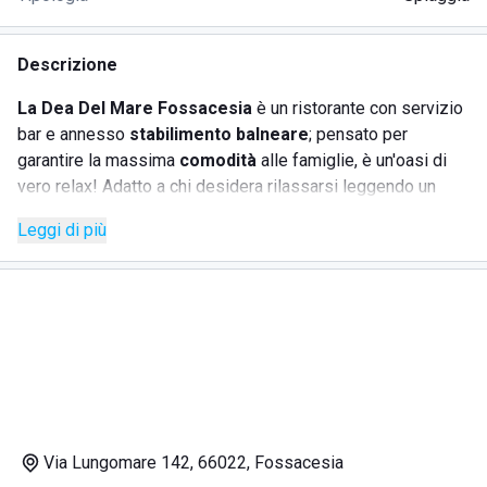
Descrizione
La Dea Del Mare Fossacesia
è un ristorante con servizio
bar e annesso
stabilimento balneare
; pensato per
garantire la massima
comodità
alle famiglie, è un'oasi di
vero relax! Adatto a chi desidera rilassarsi leggendo un
libro, dispone di molteplici servizi facilmente prenotabili.
Leggi di più
L'ambiente è pulito e tranquillo, perfetto anche per chi ha
l'esigenza di lavorare in vacanza staccando dall'ufficio in
città. Chi desidera usufruire della spiaggia può prenotare il
lettino o l'ombrellone direttamente al bar. Si può beneficiare
della
doccia calda
e dell'area giochi pensata per i più
piccoli gratuitamente. Inoltre lungo il litorale è possibile
spostarsi per raggiungere luoghi in cui non manca il
divertimento dedicato ai più giovani con musica dal vivo e
balli di gruppo.
Via Lungomare 142, 66022, Fossacesia