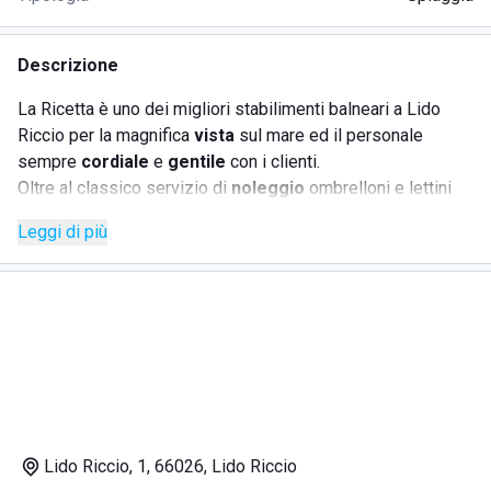
Descrizione
La Ricetta è uno dei migliori stabilimenti balneari a Lido
Riccio per la magnifica
vista
sul mare ed il personale
sempre
cordiale
e
gentile
con i clienti.
Oltre al classico servizio di
noleggio
ombrelloni e lettini
online e sul posto è disponibile il
bar
dove ci si può
Leggi di più
concedere un
aperitivo
sulla spiaggia o un
cocktail
in
serata.
Per i bambini è stata allestita recentemente un'area giochi
con scivoli ed altalene.
DOVE SI TROVA LA RICETTA
Lido Riccio, 1, 66026, Lido Riccio