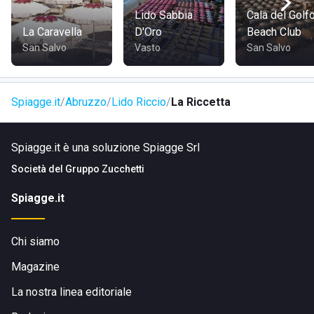
dallo stabilimento balneare è di poco più di due chilometri e
Lido Sabbia
Cala del Golf
mezzo.
La Caravella
D'Oro
Beach Club
San Salvo
Vasto
San Salvo
Spiagge.it
Abruzzo
Lido Riccio
La Riccetta
Spiagge.it è una soluzione Spiagge Srl
Società del
Gruppo Zucchetti
Spiagge.it
Chi siamo
Magazine
La nostra linea editoriale