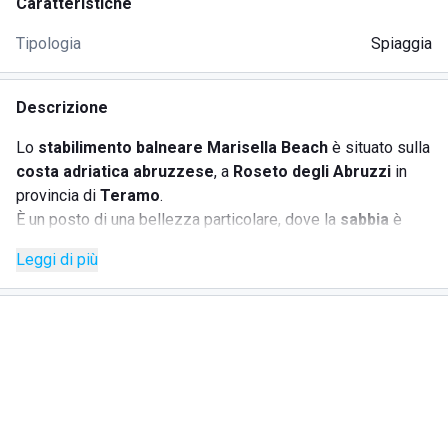
Caratteristiche
Tipologia
Spiaggia
Descrizione
Lo
stabilimento balneare Marisella Beach
è situato sulla
costa adriatica abruzzese
, a
Roseto degli Abruzzi
in
provincia di
Teramo
.
È un posto di una bellezza particolare, dove la
sabbia
è
finissima e dorata
e l'azzurro del cielo e del mare si
Leggi di più
confondono.
La struttura si estende su un'ampia superficie, è molto
elegante e curata nei particolari. La
spiaggia
è attrezzata
con
tutti i comfort
, compreso un customer service
costantemente a disposizione dei clienti.
Lo stabilimento balneare Marisella Beach è una
location
esclusiva
, adatta a festeggiare anche gli eventi più
importanti. Al
ristorante
si possono gustare specialità di