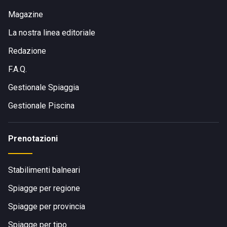
La
stazione dei treni
dista circa 5 minuti.
L'
aeroporto di Pescara
si trova a meno di 40 km da
Magazine
Roseto degli Abruzzi, mentre l'
aeroporto di Ancona-
La nostra linea editoriale
Falconara
è a circa un'ora e mezza di auto.
Redazione
F.A.Q.
Gestionale Spiaggia
Gestionale Piscina
Prenotazioni
Stabilimenti balneari
Spiagge per regione
Spiagge per provincia
Spiagge per tipo