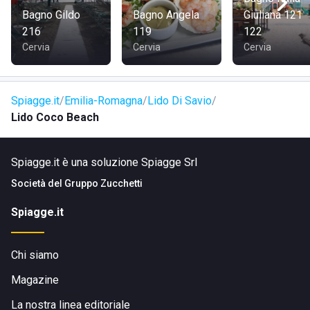
Bagno Gildo
Bagno Angela
Giuliana 121
216
119
122
Cervia
Cervia
Cervia
Spiagge.it
Emilia-Romagna
Lido Di Savio
Lido Coco Beach
Spiagge.it è una soluzione Spiagge Srl
Società del
Gruppo Zucchetti
Spiagge.it
Chi siamo
Magazine
La nostra linea editoriale