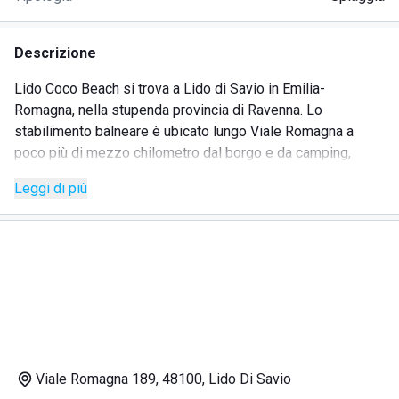
Descrizione
Lido Coco Beach si trova a Lido di Savio in Emilia-
Romagna, nella stupenda provincia di Ravenna. Lo
stabilimento balneare è ubicato lungo Viale Romagna a
poco più di mezzo chilometro dal borgo e da camping,
bancomat, fermate del pullman e altre attività commerciali
Leggi di più
importanti.
La spiaggia è sempre pulita ed è in sabbia chiara e
sottilissima, perfetta per giocare insieme ai più piccoli.
L'arenile è dotato di un'area attrezzata con cabine per
cambiarsi, lettini, ombrelloni, sedie sdraio e docce fredde e
calde, il tutto ampiamente distanziato nel completo rispetto
delle norme vigenti sulla distanza interpersonale. Inoltre, è
stata costruita una zona giochi per bambini con scivoli,
altalene e casette.
Viale Romagna 189, 48100, Lido Di Savio
La struttura è composta anche da un ristorante e da un bar,