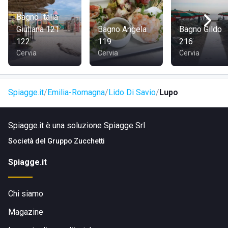
Bagno Italia
Giuliana 121
Bagno Angela
Bagno Gildo
122
119
216
Cervia
Cervia
Cervia
Spiagge.it
Emilia-Romagna
Lido Di Savio
Lupo
Spiagge.it è una soluzione Spiagge Srl
Società del
Gruppo Zucchetti
Spiagge.it
Chi siamo
Magazine