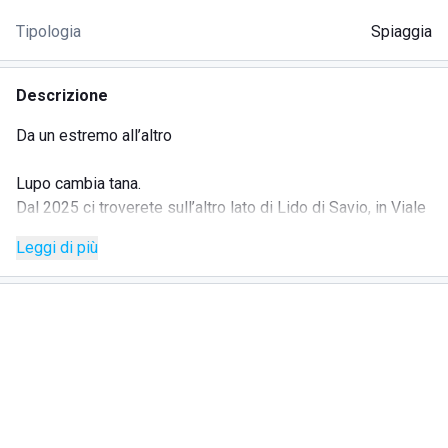
Tipologia
Spiaggia
Descrizione
Da un estremo all’altro
Lupo cambia tana.
Dal 2025 ci troverete sull’altro lato di Lido di Savio, in Viale
Romagna 323/H.
Leggi di più
La nostra formula non cambia:
cucina di qualità legata alla
tradizione, eventi di ogni genere, atmosfera informale
e l’accoglienza di sempre.
Ma in uno spazio tutto nuovo e più confortevole.
Oltre agli ombrelloni ben distanziati avremo grandi spazi
interni per vivere ogni stagione, due ampi
parcheggi