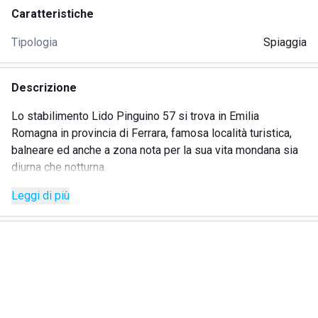
Caratteristiche
Tipologia
Spiaggia
Descrizione
Lo stabilimento Lido Pinguino 57 si trova in Emilia
Romagna in provincia di Ferrara, famosa località turistica,
balneare ed anche a zona nota per la sua vita mondana sia
diurna che notturna.
Questo stabilimento balneare gode di un'ottima posizione
Leggi di più
infatti si trova a pochi chilometri da città turistiche molto
belle che meritano una piccola gita per impreziosire la
vacanza.
Il Lido Pinguino 57 offre ai suoi clienti diversi servizi di
ottima qualità; primo tra tutti il servizio Wi-Fi per chi non
può fare proprio a meno di restare sempre connesso; si
passa poi al servizio animazione con un'equipe di fantastici