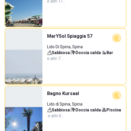
e altri 11…
MarYSol Spiaggia 57
Lido Di Spina, Spina
Sabbiosa
·
Doccia calda
·
Bar
·
e altri 7…
Bagno Kursaal
Lido di Spina, Spina
Sabbiosa
·
Doccia calda
·
Piscina
·
e altri 6…