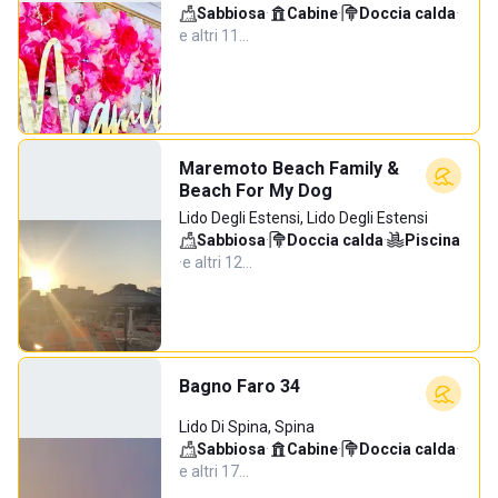
Sabbiosa
·
Cabine
·
Doccia calda
·
e altri 11…
Maremoto Beach Family &
Beach For My Dog
Lido Degli Estensi, Lido Degli Estensi
Sabbiosa
·
Doccia calda
·
Piscina
·
e altri 12…
Bagno Faro 34
Lido Di Spina, Spina
Sabbiosa
·
Cabine
·
Doccia calda
·
e altri 17…