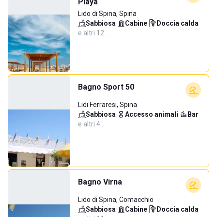
Playa
Lido di Spina, Spina
Sabbiosa
·
Cabine
·
Doccia calda
·
e altri 12…
Bagno Sport 50
Lidi Ferraresi, Spina
Sabbiosa
·
Accesso animali
·
Bar
·
e altri 4…
Bagno Virna
Lido di Spina, Comacchio
Sabbiosa
·
Cabine
·
Doccia calda
·