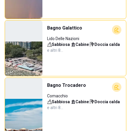
Bagno Galattico
Lido Delle Nazioni
Sabbiosa
·
Cabine
·
Doccia calda
·
e altri 8…
Bagno Trocadero
Comacchio
Sabbiosa
·
Cabine
·
Doccia calda
·
e altri 8…