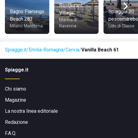
pizze, primi piatti a base di pesce e grigliate di pescato
Restaurant
eccellente. Per chi non ama il pesce il menù vi offre piatti
Bagno Flamingo
Spiaggia 30
Village
come vitello tonnato, insalate e verdure grigliate e
Beach 283
pescemarebol
Marina di
un'attenzione particolare al menù per i bambini.
Milano Marittima
Ravenna
Lido di Classe
Spiagge.it
Emilia-Romagna
Cervia
Vanilla Beach 61
Spiagge.it
Chi siamo
Magazine
La nostra linea editoriale
Redazione
F.A.Q.