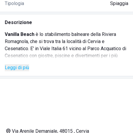
Tipologia
Spiaggia
Descrizione
Vanilla Beach
è lo stabilimento balneare della Riviera
Romagnola, che si trova tra la località di Cervia e
Cesenatico. E' in Viale Italia 61 vicino al Parco Acquatico di
Cesenatico con giostre, piscine e divertimenti per i più
piccoli e solarium per le famiglie che vogliono trascorrere
Leggi di più
una giornata tra animazioni e eventi.
Passare le vacanze allo stabilimento balneare Vanilla
Beach è il modo più rilassante e divertente per vivere alla
spiaggia belle giornate in compagnia. Potete godervi
momenti da dedicare all'abbronzatura sdraiati su comodi
lettini, oppure al riparo dai raggi di sole al fresco sotto
l'ombrellone a leggere e a chiacchierare con gli amici.
L'ampia spiaggia digrada dolcemente verso un mare calmo
Via Arenile Demaniale, 48015 , Cervia