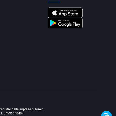
 registro delle imprese di Rimini
./c.f. 04536640404