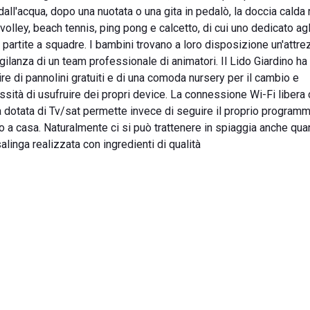
dall'acqua, dopo una nuotata o una gita in pedalò, la doccia calda 
volley, beach tennis, ping pong e calcetto, di cui uno dedicato agl
 partite a squadre. I bambini trovano a loro disposizione un'attre
gilanza di un team professionale di animatori. Il Lido Giardino h
ire di pannolini gratuiti e di una comoda nursery per il cambio e
cessità di usufruire dei propri device. La connessione Wi-Fi liber
la dotata di Tv/sat permette invece di seguire il proprio program
no a casa. Naturalmente ci si può trattenere in spiaggia anche qua
alinga realizzata con ingredienti di qualità