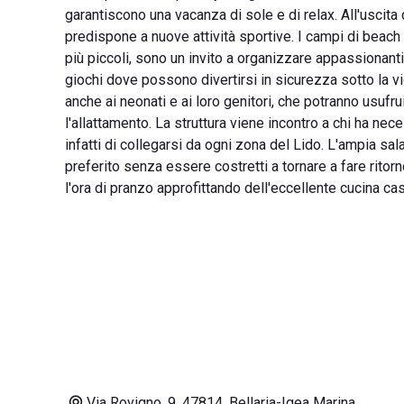
garantiscono una vacanza di sole e di relax. All'uscita 
predispone a nuove attività sportive. I campi di beach 
più piccoli, sono un invito a organizzare appassionanti
giochi dove possono divertirsi in sicurezza sotto la vi
anche ai neonati e ai loro genitori, che potranno usufru
l'allattamento. La struttura viene incontro a chi ha ne
infatti di collegarsi da ogni zona del Lido. L'ampia sa
preferito senza essere costretti a tornare a fare ritor
l'ora di pranzo approfittando dell'eccellente cucina cas
Via Rovigno, 9, 47814, Bellaria-Igea Marina