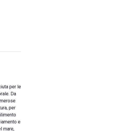
iuta per le
orale. Da
numerose
ura, per
bilimento
nziamento e
el mare,