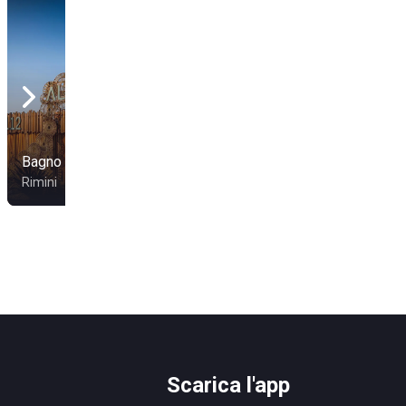
Bagno 112
Oasis 70-71
Rimini
Cattolica
Scarica l'app