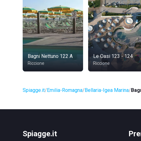
Bagni Nettuno 122 A
Le Oasi 123 - 124
Riccione
Riccione
Spiagge.it
Emilia-Romagna
Bellaria-Igea Marina
Bag
Spiagge.it
Pre