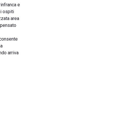
rinfranca e
i ospiti
zzata area
a pensato
a consente
ma
ndo arriva