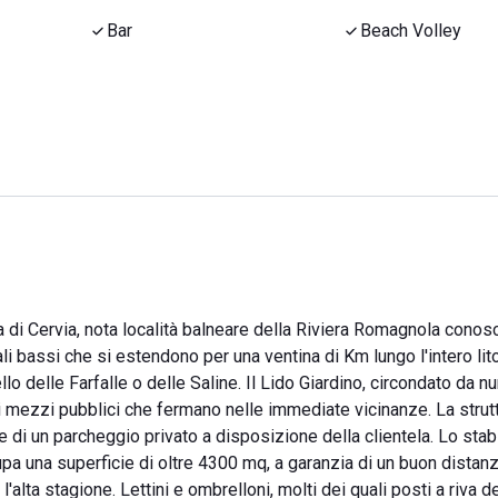
Bar
Beach Volley
lla di Cervia, nota località balneare della Riviera Romagnola conosc
i bassi che si estendono per una ventina di Km lungo l'intero lit
lo delle Farfalle o delle Saline. Il Lido Giardino, circondato da 
 i mezzi pubblici che fermano nelle immediate vicinanze. La strutt
e di un parcheggio privato a disposizione della clientela. Lo sta
ccupa una superficie di oltre 4300 mq, a garanzia di un buon dista
l'alta stagione. Lettini e ombrelloni, molti dei quali posti a riva d