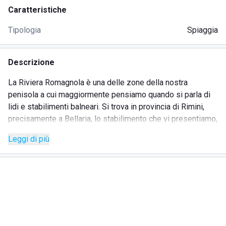
Caratteristiche
Tipologia
Spiaggia
Descrizione
La Riviera Romagnola è una delle zone della nostra
penisola a cui maggiormente pensiamo quando si parla di
lidi e stabilimenti balneari. Si trova in provincia di Rimini,
precisamente a Bellaria, lo stabilimento che vi presentiamo,
il Beach Club 15.
Leggi di più
I servizi offerti sono davvero molteplici, a partire dai
basilari servizi igienici (con bagni appositi per persone
affette da disabilità) e dalle docce. Il lido è un ambiente
perfetto per qualche giorno di relax di tutta la famiglia,
grazie alla presenza di un baby club, del deposito giocattoli
e del parco giochi con tanto di gonfiabili; per i più piccoli