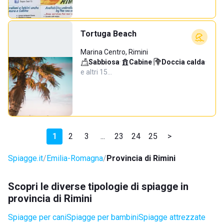
Tortuga Beach
Marina Centro, Rimini
Sabbiosa
·
Cabine
·
Doccia calda
·
e altri 15…
1
2
3
...
23
24
25
>
Spiagge.it
Emilia-Romagna
Provincia di Rimini
Scopri le diverse tipologie di spiagge in
provincia di Rimini
Spiagge per cani
Spiagge per bambini
Spiagge attrezzate