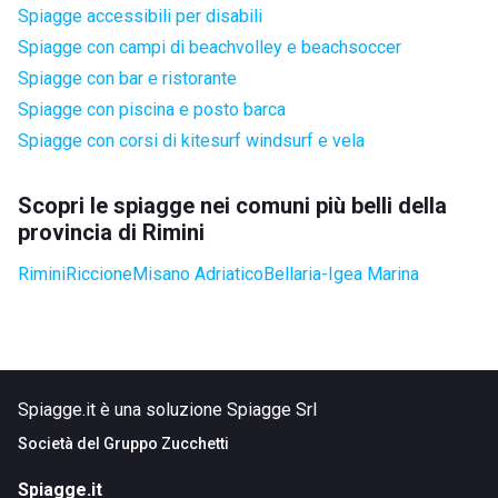
Spiagge accessibili per disabili
Spiagge con campi di beachvolley e beachsoccer
Spiagge con bar e ristorante
Spiagge con piscina e posto barca
Spiagge con corsi di kitesurf windsurf e vela
Scopri le spiagge nei comuni più belli della
provincia di Rimini
Rimini
Riccione
Misano Adriatico
Bellaria-Igea Marina
Spiagge.it è una soluzione Spiagge Srl
Società del
Gruppo Zucchetti
Spiagge.it