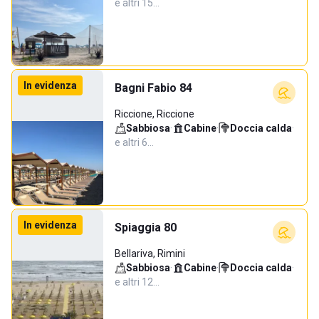
e altri 15…
In evidenza
Bagni Fabio 84
Riccione, Riccione
Sabbiosa
·
Cabine
·
Doccia calda
·
e altri 6…
In evidenza
Spiaggia 80
Bellariva, Rimini
Sabbiosa
·
Cabine
·
Doccia calda
·
e altri 12…