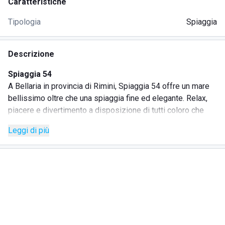
Caratteristiche
Tipologia
Spiaggia
Descrizione
Spiaggia 54
A Bellaria in provincia di Rimini, Spiaggia 54 offre un mare
bellissimo oltre che una spiaggia fine ed elegante. Relax,
piacere e divertimento a disposizione di tutti coloro che
decidono di trascorrere la propria giornata o la propria
Leggi di più
vacanza in questo lido. Risulta infatti essere in grado di
regalare ai propri ospiti una vacanza indimenticabile:
l'ambiente è molto gioioso e piacevole e lo staff
altrettanto.
Gli sportivi possono usufruire del campo da beach volley,
mentre i bambini passare giornate di totale divertimento
con animazione ed amici. Tra i servizi aggiuntivi e molto