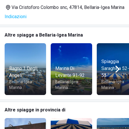
importanti, troviamo sia la doccia calda che il wifi, che la
Via Cristoforo Colombo snc, 47814, Bellaria-Igea Marina
struttura mette a disposizione di tutti per garantire il
Indicazioni
massimo relax.
Altre spiagge a Bellaria-Igea Marina
Spiaggia
Bagno 1 Degli
Marina Di
Saraghina 52-
Angeli
Levante 91-92
53
Bellaria-Igea
Bellaria-Igea
Bellaria-Igea
Marina
Marina
Marina
Altre spiagge in provincia di