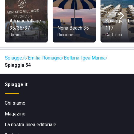
L'ultima
Adriatic Village
Spiaggia - Li
35/36/37
Nona Beach 35
117
Rimini
Riccione
Cattolica
Spiagge.it
Emilia-Romagna
Bellaria-Igea Marina
Spiaggia 54
Spiagge.it
Chi siamo
Magazine
La nostra linea editoriale