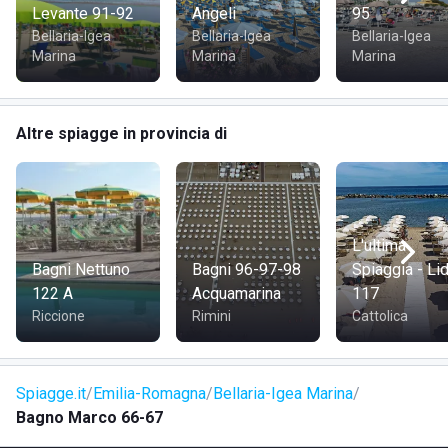
Levante 91-92
Angeli
95
Bellaria-Igea
Bellaria-Igea
Bellaria-Igea
Marina
Marina
Marina
Altre spiagge in provincia di
L'ultima
Bagni Nettuno
Bagni 96-97-98
Spiaggia - Li
122 A
Acquamarina
117
Riccione
Rimini
Cattolica
Spiagge.it
Emilia-Romagna
Bellaria-Igea Marina
Bagno Marco 66-67