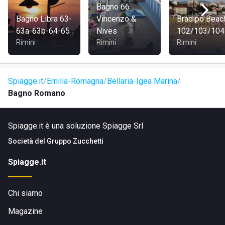
Bagno 66
Bagno Libra 63-
Vincenzo &
Bradipo Beac
63a-63b-64-65
Nives
102/103/104
Rimini
Rimini
Rimini
Spiagge.it
Emilia-Romagna
Bellaria-Igea Marina
Bagno Romano
Spiagge.it è una soluzione Spiagge Srl
Società del
Gruppo Zucchetti
Spiagge.it
Chi siamo
Magazine