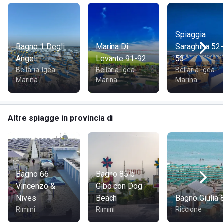
Spiaggia
Bagno 1 Degli
Marina Di
Saraghina 52-
Angeli
Levante 91-92
53
Bellaria-Igea
Bellaria-Igea
Bellaria-Igea
Marina
Marina
Marina
Altre spiagge in provincia di
Bagno 66
Bagno 85 b
Vincenzo &
Gibo con Dog
Nives
Beach
Bagno Giulia 
Rimini
Rimini
Riccione