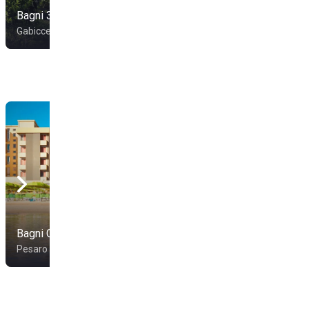
Bagni 32
Paradise Beach
Gabicce Mare
Gabicce Mare
Bagni Giuseppe 30
Cala Bianca
Pesaro
Fano