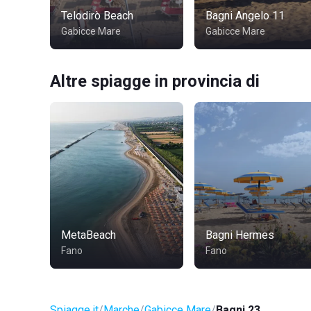
Telodirò Beach
Bagni Angelo 11
Gabicce Mare
Gabicce Mare
Altre spiagge in provincia di
MetaBeach
Bagni Hermes
Fano
Fano
Spiagge.it
Marche
Gabicce Mare
Bagni 23