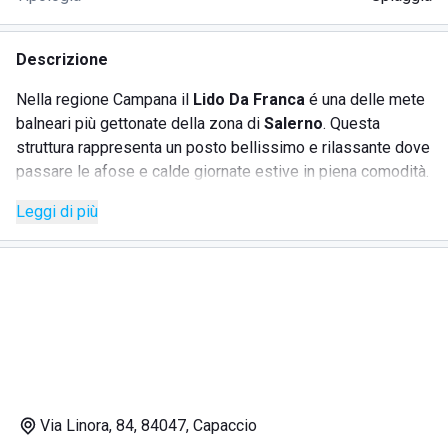
Descrizione
Nella regione Campana il
Lido Da Franca
é una delle mete
balneari più gettonate della zona di
Salerno
. Questa
struttura rappresenta un posto bellissimo e rilassante dove
passare le afose e calde giornate estive in piena comodità.
I servizi offerti da questo lidi sono numerosi e soprattutto
Leggi di più
fondamentali in una zona balneare. Il Lido Da Franca, infatti,
é noto per il suo ottimo
ristorante
caratterizzato da un
menù particolarmente variegato e con vari piatti tipici. Vi é
anche un
bar
che mette a disposizione numerosi snack e
bevande, inoltre sono anche presenti le
docce
con tanto di
acqua calda che presentano senza alcun dubbio una
grandissima comodità per i bagnanti. Disponibile anche la
prenotazione di lettini e ombrelloni con un'ottimo rapporto
qualità-prezzo, per garantire la tranquillità e il relax per
Via Linora, 84, 84047, Capaccio
un'intera giornata.