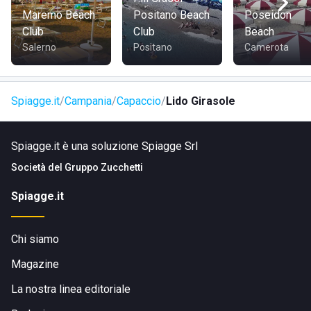
la SS107 e la SS18.
Maremo Beach
Positano Beach
Poseidon
Club
Club
Beach
Lo stabilimento è aperto tutti i giorni dalle 8:00 alle 20:00
Salerno
Positano
Camerota
(gli orari potrebbero cambiare nei giorni festivi).
Spiagge.it
Campania
Capaccio
Lido Girasole
Spiagge.it è una soluzione Spiagge Srl
Società del
Gruppo Zucchetti
Spiagge.it
Chi siamo
Magazine
La nostra linea editoriale