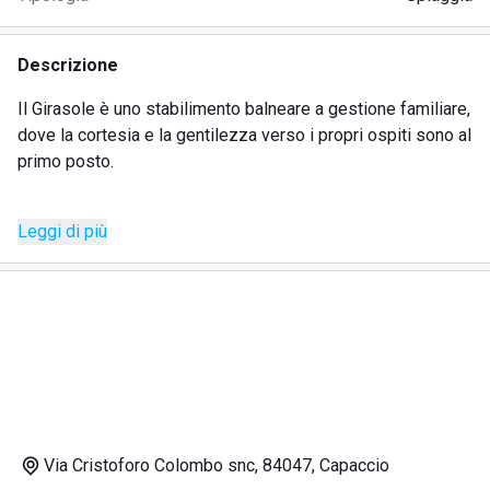
Descrizione
Il Girasole è uno stabilimento balneare a gestione familiare,
dove la cortesia e la gentilezza verso i propri ospiti sono al
primo posto.
Qui potrete
noleggiare lettini
,
ombrelloni
e
sdraio
(la
Leggi di più
prenotazione si può effettuare anche online), per godervi la
spiaggia e il mare limpidissimo che caratterizza questa
zona della Calabria.
Il Girasole è l'ideale per
vacanze in famiglia o con gli
amici
; grazie all'ospitalità dello staff, infatti, vi sembrerà di
essere a casa.
DOVE SI TROVA LO STABILIMENTO BALNEARE IL
Via Cristoforo Colombo snc, 84047, Capaccio
GIRASOLE