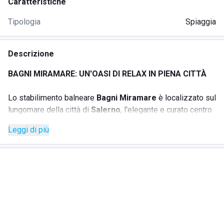
Caratteristiche
Tipologia
Spiaggia
Descrizione
BAGNI MIRAMARE: UN'OASI DI RELAX IN PIENA CITTÀ
Lo stabilimento balneare
Bagni Miramare
è localizzato sul
lungomare della città di
Salerno
, l'elegante e curato centro
abitato sito nella regione Campania. Il lido è attrezzato in
Leggi di più
modo da garantire alla propria clientela il massimo del
comfort e dell'agio, con tanti servizi e uno
staff sempre
attento e cordiale
, pronto a venire incontro alle richieste
dei propri clienti. La
spiaggia è pulita
e curata, sabbiosa,
dunque particolarmente adatta a famiglie con bambini; il
mare è caratterizzato da
acqua limpida e fondale basso
,
perfetto per tante attività e giochi in tutta sicurezza. Il lido
offre un servizio spiaggia con possibilità di affittare