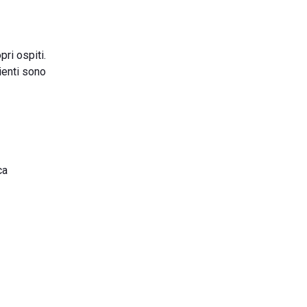
pri ospiti.
ienti sono
ca