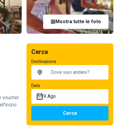
Mostra tutte le foto
Cerca
Destinazione
Date
9 Ago
te voucher
ll'inizio
Cerca