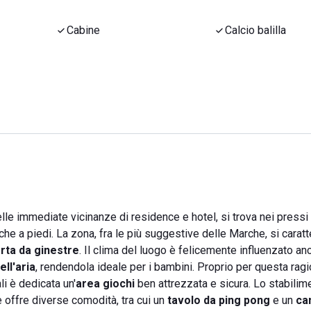
Cabine
Calcio balilla
nelle immediate vicinanze di residence e hotel, si trova nei pressi
e a piedi. La zona, fra le più suggestive delle Marche, si caratt
rta da ginestre
. Il clima del luogo è felicemente influenzato an
ell'aria
, rendendola ideale per i bambini. Proprio per questa ragio
li è dedicata un'
area giochi
ben attrezzata e sicura. Lo stabilim
offre diverse comodità, tra cui un
tavolo da ping pong
e un
ca