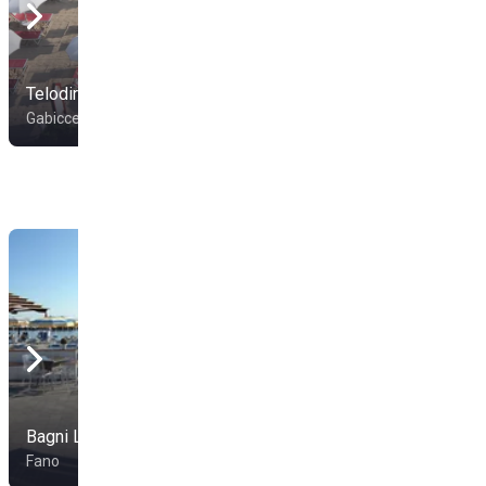
Bagni 18 Resort
Telodirò Beach
Marinella
Gabicce Mare
Gabicce Mare
Bagni La Baia
Spiaggia Dei Fiori
Fano
Fano