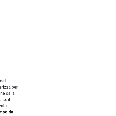
 del
erizza per
che dalla
ne, il
ento
mpo da