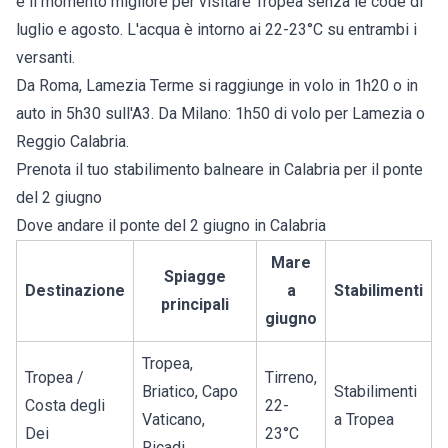
è il momento migliore per visitare Tropea senza le code di
luglio e agosto. L'acqua è intorno ai 22-23°C su entrambi i
versanti.
Da Roma, Lamezia Terme si raggiunge in volo in 1h20 o in
auto in 5h30 sull'A3. Da Milano: 1h50 di volo per Lamezia o
Reggio Calabria.
Prenota il tuo
stabilimento balneare in Calabria
per il ponte
del 2 giugno
Dove andare il ponte del 2 giugno in Calabria
Mare
Spiagge
Destinazione
a
Stabilimenti
principali
giugno
Tropea,
Tropea /
Tirreno,
Briatico, Capo
Stabilimenti
Costa degli
22-
Vaticano,
a Tropea
Dei
23°C
Ricadi