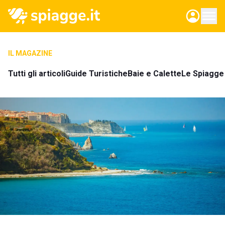
IL MAGAZINE
Tutti gli articoli
Guide Turistiche
Baie e Calette
Le Spiagge 