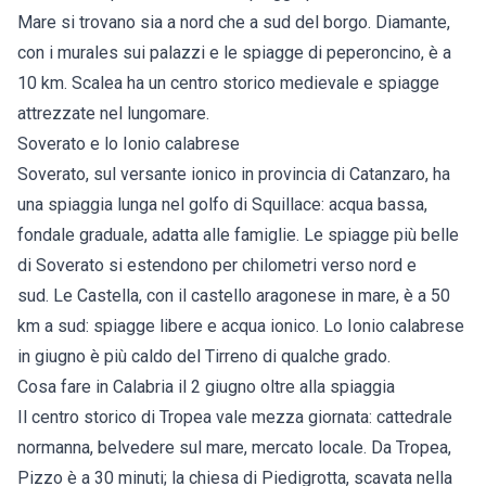
Mare
si trovano sia a nord che a sud del borgo.
Diamante
,
con i murales sui palazzi e le spiagge di peperoncino, è a
10 km.
Scalea
ha un centro storico medievale e spiagge
attrezzate nel lungomare.
Soverato e lo Ionio calabrese
Soverato
, sul versante ionico in provincia di Catanzaro, ha
una spiaggia lunga nel golfo di Squillace: acqua bassa,
fondale graduale, adatta alle famiglie. Le
spiagge più belle
di Soverato
si estendono per chilometri verso nord e
sud.
Le Castella
, con il castello aragonese in mare, è a 50
km a sud: spiagge libere e acqua ionico. Lo Ionio calabrese
in giugno è più caldo del Tirreno di qualche grado.
Cosa fare in Calabria il 2 giugno oltre alla spiaggia
Il centro storico di Tropea vale mezza giornata: cattedrale
normanna, belvedere sul mare, mercato locale. Da Tropea,
Pizzo è a 30 minuti; la chiesa di Piedigrotta, scavata nella