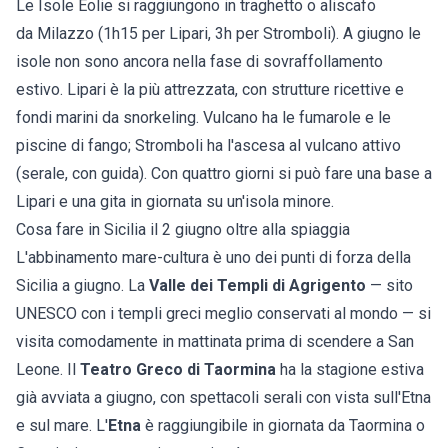
Le
Isole Eolie
si raggiungono in traghetto o aliscafo
da
Milazzo
(1h15 per Lipari, 3h per Stromboli). A giugno le
isole non sono ancora nella fase di sovraffollamento
estivo.
Lipari
è la più attrezzata, con strutture ricettive e
fondi marini da snorkeling. Vulcano ha le fumarole e le
piscine di fango; Stromboli ha l'ascesa al vulcano attivo
(serale, con guida). Con quattro giorni si può fare una base a
Lipari e una gita in giornata su un'isola minore.
Cosa fare in Sicilia il 2 giugno oltre alla spiaggia
L'abbinamento mare-cultura è uno dei punti di forza della
Sicilia a giugno. La
Valle dei Templi di Agrigento
— sito
UNESCO con i templi greci meglio conservati al mondo — si
visita comodamente in mattinata prima di scendere a San
Leone. Il
Teatro Greco di Taormina
ha la stagione estiva
già avviata a giugno, con spettacoli serali con vista sull'Etna
e sul mare. L'
Etna
è raggiungibile in giornata da Taormina o