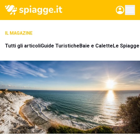
IL MAGAZINE
Tutti gli articoli
Guide Turistiche
Baie e Calette
Le Spiagge 