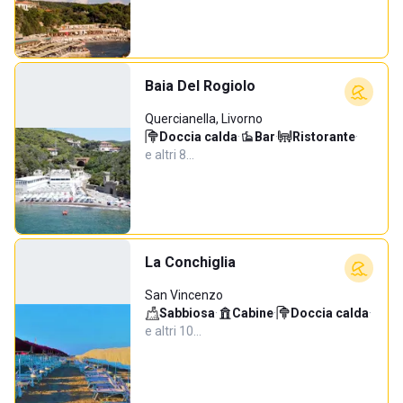
Baia Del Rogiolo
Quercianella, Livorno
Doccia calda
·
Bar
·
Ristorante
·
e altri 8…
La Conchiglia
San Vincenzo
Sabbiosa
·
Cabine
·
Doccia calda
·
e altri 10…