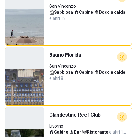
San Vincenzo
Sabbiosa
·
Cabine
·
Doccia calda
·
e altri 18…
Bagno Florida
San Vincenzo
Sabbiosa
·
Cabine
·
Doccia calda
·
e altri 8…
Clandestino Reef Club
Livorno
Cabine
·
Bar
·
Ristorante
·
e altri 1…