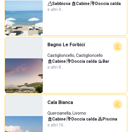
Sabbiosa
·
Cabine
·
Doccia calda
·
e altri 4…
Bagno Le Forbici
Castiglioncello, Castiglioncello
Cabine
·
Doccia calda
·
Bar
·
e altri 8…
Cala Bianca
Quercianella, Livorno
Cabine
·
Doccia calda
·
Piscina
·
e altri 16…