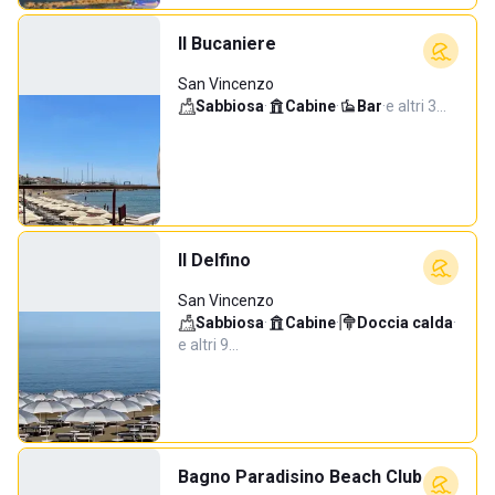
Il Bucaniere
San Vincenzo
Sabbiosa
·
Cabine
·
Bar
·
e altri 3…
Il Delfino
San Vincenzo
Sabbiosa
·
Cabine
·
Doccia calda
·
e altri 9…
Bagno Paradisino Beach Club