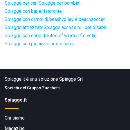
Spiagge per cani
Spiagge per bambini
Spiagge con bar e ristorante
Spiagge con campi di beachvolley e beachsoccer
Spiagge attrezzate
Spiagge accessibili per disabili
Spiagge con corsi di kitesurf windsurf e vela
Spiagge con piscina e posto barca
Spiagge.it è una soluzione Spiagge Srl
Società del
Gruppo Zucchetti
Spiagge.it
Chi siamo
Magazine