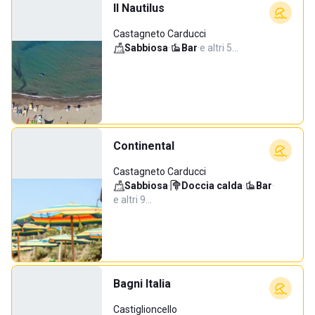
Il Nautilus
Castagneto Carducci
Sabbiosa
·
Bar
·
e altri 5…
Continental
Castagneto Carducci
Sabbiosa
·
Doccia calda
·
Bar
·
e altri 9…
Bagni Italia
Castiglioncello