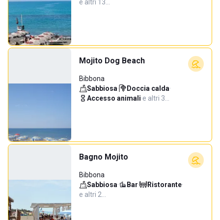
e altri 13…
Mojito Dog Beach
Bibbona
Sabbiosa
·
Doccia calda
·
Accesso animali
·
e altri 3…
Bagno Mojito
Bibbona
Sabbiosa
·
Bar
·
Ristorante
·
e altri 2…