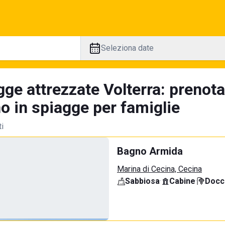
Seleziona date
gge attrezzate Volterra: prenot
no in spiagge per famiglie
ti
Bagno Armida
Marina di Cecina, Cecina
Sabbiosa
·
Cabine
·
Docci