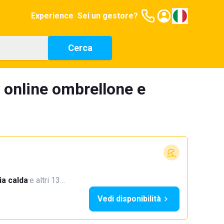
Experience
Sei un gestore?
Cerca
a online ombrellone e
a calda
·
e altri 13…
Vedi disponibilità