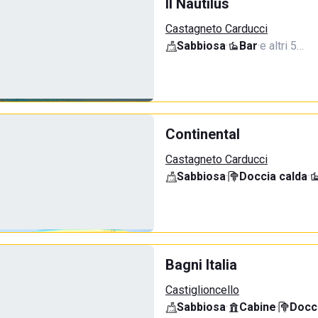
Il Nautilus
Castagneto Carducci
Sabbiosa
·
Bar
·
e altri 5…
Continental
Castagneto Carducci
Sabbiosa
·
Doccia calda
·
Bagni Italia
Castiglioncello
Sabbiosa
·
Cabine
·
Docci