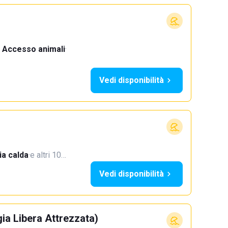
Accesso animali
·
Vedi disponibilità
a calda
·
e altri 10…
Vedi disponibilità
ia Libera Attrezzata)