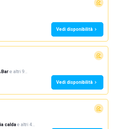
Vedi disponibilità
Bar
·
e altri 9…
Vedi disponibilità
a calda
·
e altri 4…