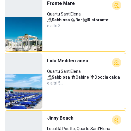
Fronte Mare
Quartu Sant'Elena
Sabbiosa
·
Bar
·
Ristorante
·
e altri 3…
Lido Mediterraneo
Quartu Sant'Elena
Sabbiosa
·
Cabine
·
Doccia calda
·
e altri 5…
Jinny Beach
Località Poetto, Quartu Sant'Elena