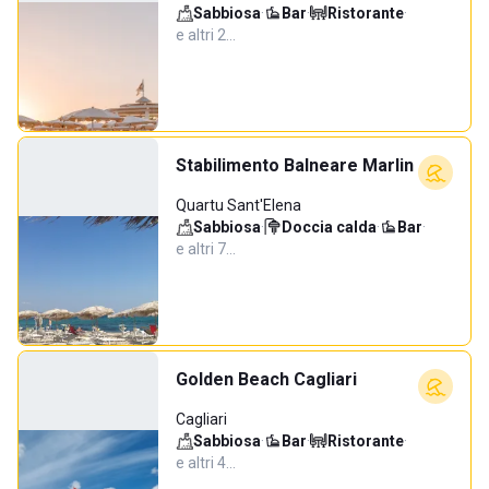
Sabbiosa
·
Bar
·
Ristorante
·
e altri 2…
Stabilimento Balneare Marlin
Quartu Sant'Elena
Sabbiosa
·
Doccia calda
·
Bar
·
e altri 7…
Golden Beach Cagliari
Cagliari
Sabbiosa
·
Bar
·
Ristorante
·
e altri 4…