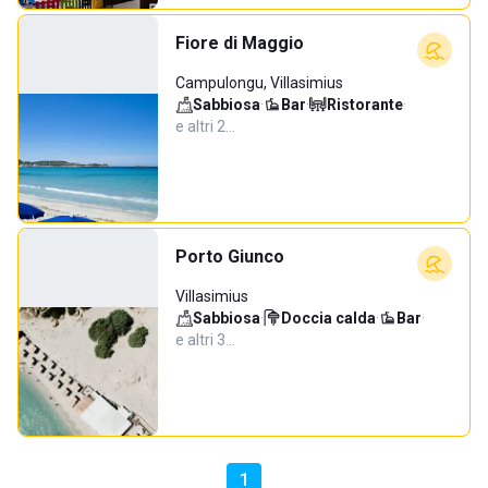
Fiore di Maggio
Campulongu, Villasimius
Sabbiosa
·
Bar
·
Ristorante
·
e altri 2…
Porto Giunco
Villasimius
Sabbiosa
·
Doccia calda
·
Bar
·
e altri 3…
1