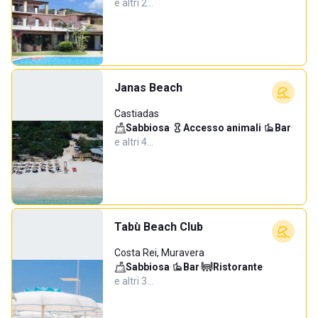
e altri 2…
Janas Beach
Castiadas
Sabbiosa
·
Accesso animali
·
Bar
·
e altri 4…
Tabù Beach Club
Costa Rei, Muravera
Sabbiosa
·
Bar
·
Ristorante
·
e altri 3…