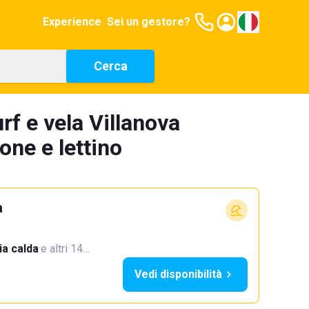
Experience
Sei un gestore?
Cerca
rf e vela Villanova
ne e lettino
a
a calda
·
e altri 14…
Vedi disponibilità