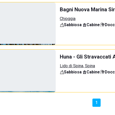
Bagni Nuova Marina Sir
Chioggia
Sabbiosa
·
Cabine
·
Docci
Huna - Gli Stravaccati 
Lido di Spina, Spina
Sabbiosa
·
Cabine
·
Docci
1