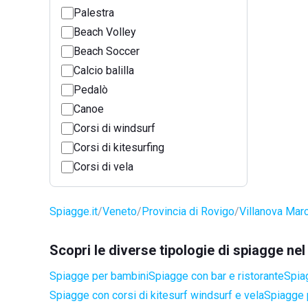
Palestra
Beach Volley
Beach Soccer
Calcio balilla
Pedalò
Canoe
Corsi di windsurf
Corsi di kitesurfing
Corsi di vela
Spiagge.it
Veneto
Provincia di Rovigo
Villanova Mar
Scopri le diverse tipologie di spiagge n
Spiagge per bambini
Spiagge con bar e ristorante
Spia
Spiagge con corsi di kitesurf windsurf e vela
Spiagge 