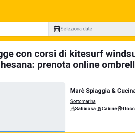
Seleziona date
ge con corsi di kitesurf windsu
hesana: prenota online ombrello
Marè Spiaggia & Cucin
Sottomarina
Sabbiosa
·
Cabine
·
Docci