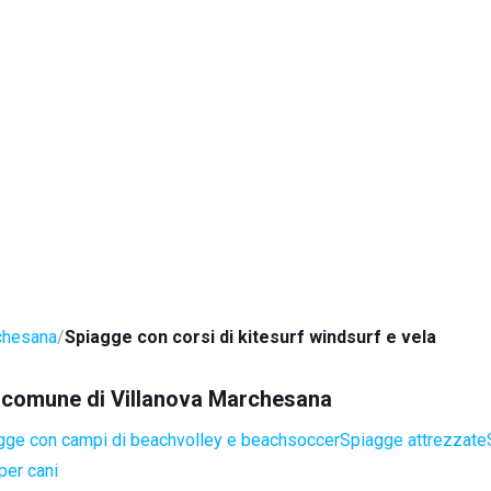
chesana
Spiagge con corsi di kitesurf windsurf e vela
el comune di Villanova Marchesana
gge con campi di beachvolley e beachsoccer
Spiagge attrezzate
per cani