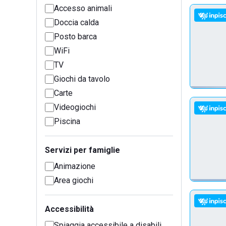
Accesso animali
Doccia calda
Posto barca
WiFi
TV
Giochi da tavolo
Carte
Videogiochi
Piscina
Servizi per famiglie
Animazione
Area giochi
Accessibilità
Spiaggia accessibile a disabili