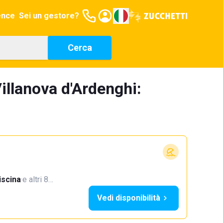
ence
Sei un gestore?
Cerca
illanova d'Ardenghi:
iscina
·
e altri 8…
Vedi disponibilità