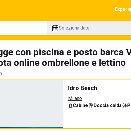
Experi
Seleziona date
gge con piscina e posto barca V
ta online ombrellone e lettino
ti
Idro Beach
Milano
Cabine
·
Doccia calda
·
P