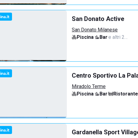
San Donato Active
San Donato Milanese
Piscina
·
Bar
·
e altri 2…
Centro Sportivo La Pal
Miradolo Terme
Piscina
·
Bar
·
Ristorante
Gardanella Sport Villag