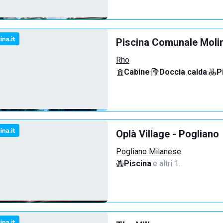
Piscina Comunale Molin
Rho
Cabine
·
Doccia calda
·
P
Oplà Village - Pogliano
Pogliano Milanese
Piscina
·
e altri 1…