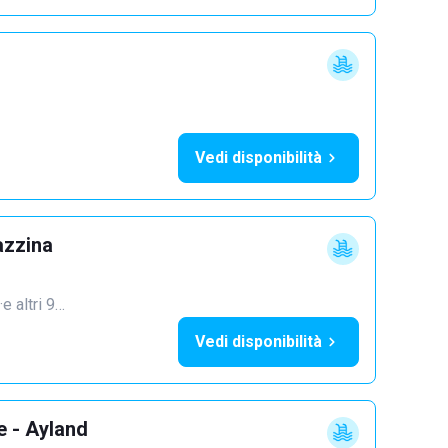
Vedi disponibilità
azzina
·
e altri 9…
Vedi disponibilità
e - Ayland