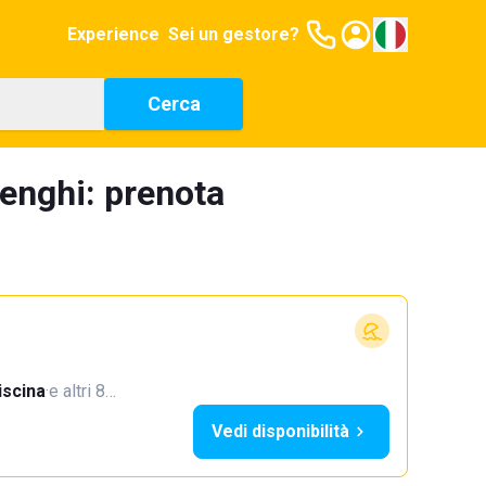
Experience
Sei un gestore?
Cerca
denghi: prenota
iscina
·
e altri 8…
Vedi disponibilità