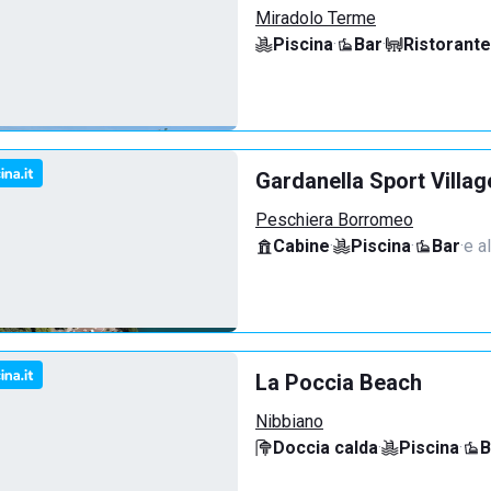
Miradolo Terme
Piscina
·
Bar
·
Ristorante
Gardanella Sport Villag
Peschiera Borromeo
Cabine
·
Piscina
·
Bar
·
e al
La Poccia Beach
Nibbiano
Doccia calda
·
Piscina
·
B