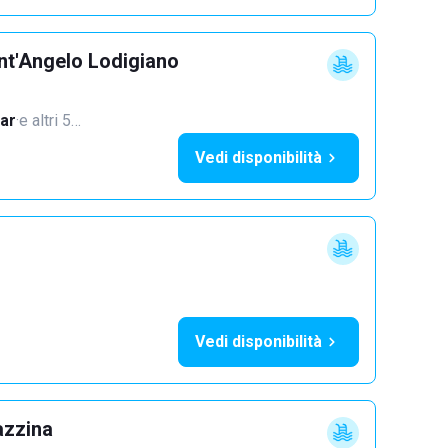
nt'Angelo Lodigiano
ar
·
e altri 5…
Vedi disponibilità
Vedi disponibilità
azzina