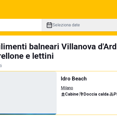
Seleziona date
limenti balneari Villanova d'Ar
llone e lettini
ti
Idro Beach
Milano
Cabine
·
Doccia calda
·
P