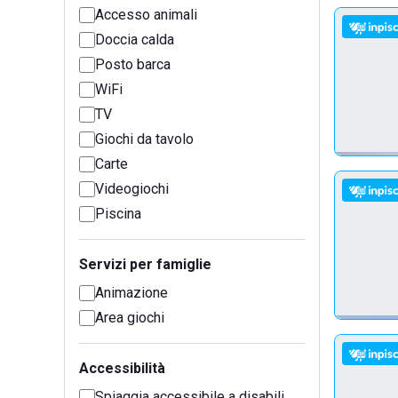
Accesso animali
Doccia calda
Posto barca
WiFi
TV
Giochi da tavolo
Carte
Videogiochi
Piscina
Servizi per famiglie
Animazione
Area giochi
Accessibilità
Spiaggia accessibile a disabili