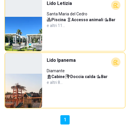
Lido Letizia
Santa Maria del Cedro
Piscina
·
Accesso animali
·
Bar
·
e altri 11…
Lido Ipanema
Diamante
Cabine
·
Doccia calda
·
Bar
·
e altri 8…
1