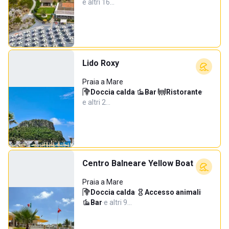
e altri 16…
Lido Roxy
Praia a Mare
Doccia calda
·
Bar
·
Ristorante
·
e altri 2…
Centro Balneare Yellow Boat
Praia a Mare
Doccia calda
·
Accesso animali
·
Bar
·
e altri 9…