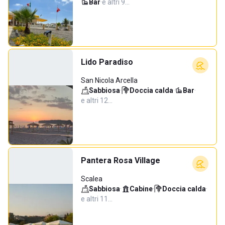
Bar
·
e altri 9…
Lido Paradiso
San Nicola Arcella
Sabbiosa
·
Doccia calda
·
Bar
·
e altri 12…
Pantera Rosa Village
Scalea
Sabbiosa
·
Cabine
·
Doccia calda
·
e altri 11…