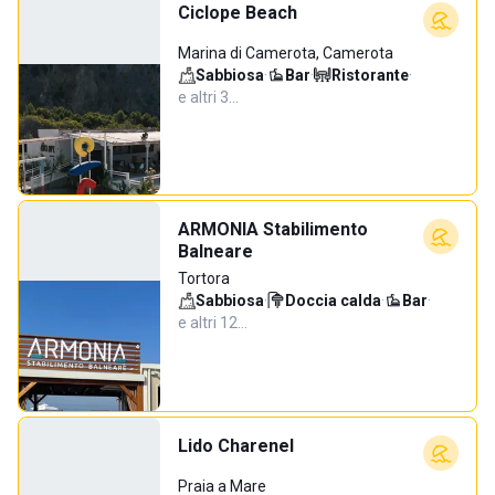
Ciclope Beach
Marina di Camerota, Camerota
Sabbiosa
·
Bar
·
Ristorante
·
e altri 3…
ARMONIA Stabilimento
Balneare
Tortora
Sabbiosa
·
Doccia calda
·
Bar
·
e altri 12…
Lido Charenel
Praia a Mare