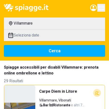
Villammare
Seleziona date
Cerca
Spiagge accessibili per disabili Villammare: prenota
online ombrellone e lettino
29 Risultati
Carpe Diem in Litore
Villammare, Vibonati
Bar
·
Ristorante
·
e altri 7…