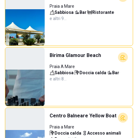
Praia a Mare
Sabbiosa
·
Bar
·
Ristorante
·
e altri 9…
Birima Glamour Beach
Praia A Mare
Sabbiosa
·
Doccia calda
·
Bar
·
e altri 8…
Centro Balneare Yellow Boat
Praia a Mare
Doccia calda
·
Accesso animali
·