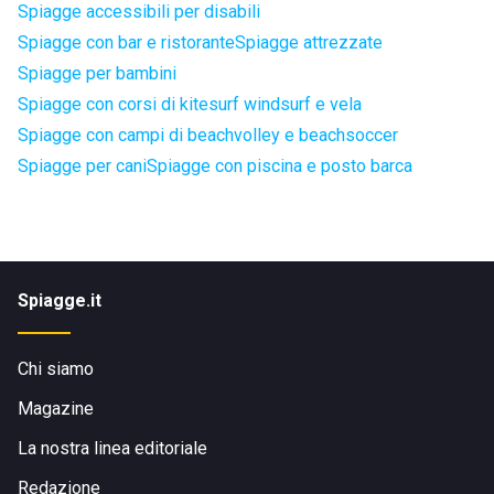
Spiagge accessibili per disabili
Spiagge con bar e ristorante
Spiagge attrezzate
Spiagge per bambini
Spiagge con corsi di kitesurf windsurf e vela
Spiagge con campi di beachvolley e beachsoccer
Spiagge per cani
Spiagge con piscina e posto barca
Spiagge.it
Chi siamo
Magazine
La nostra linea editoriale
Redazione