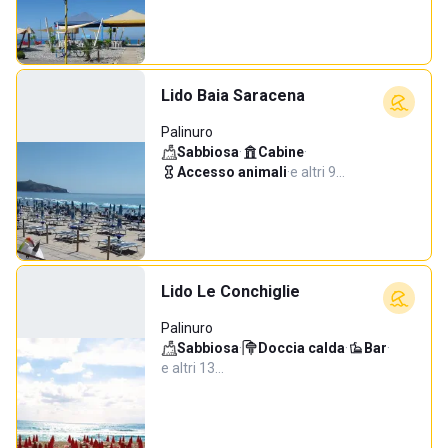
Lido Baia Saracena
Palinuro
Sabbiosa
·
Cabine
·
Accesso animali
·
e altri 9…
Lido Le Conchiglie
Palinuro
Sabbiosa
·
Doccia calda
·
Bar
·
e altri 13…