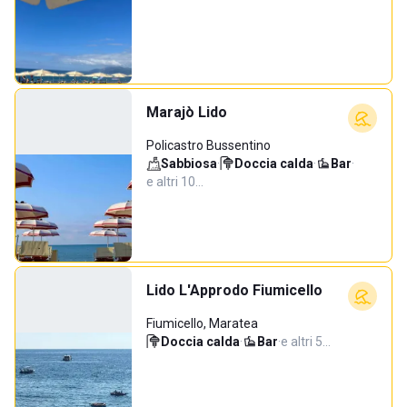
Marajò Lido
Policastro Bussentino
Sabbiosa
·
Doccia calda
·
Bar
·
e altri 10…
Lido L'Approdo Fiumicello
Fiumicello, Maratea
Doccia calda
·
Bar
·
e altri 5…