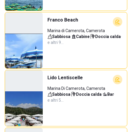
Franco Beach
Marina di Camerota, Camerota
Sabbiosa
·
Cabine
·
Doccia calda
·
e altri 9…
Lido Lentiscelle
Marina Di Camerota, Camerota
Sabbiosa
·
Doccia calda
·
Bar
·
e altri 5…