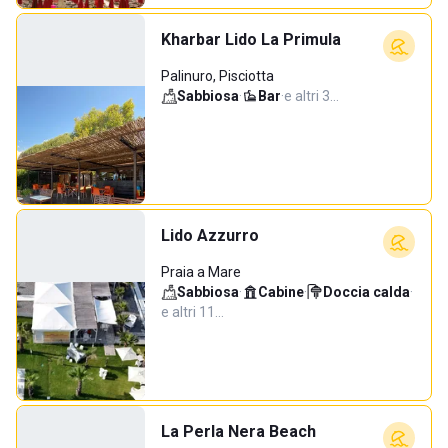
Kharbar Lido La Primula
Palinuro, Pisciotta
Sabbiosa
·
Bar
·
e altri 3…
Lido Azzurro
Praia a Mare
Sabbiosa
·
Cabine
·
Doccia calda
·
e altri 11…
La Perla Nera Beach