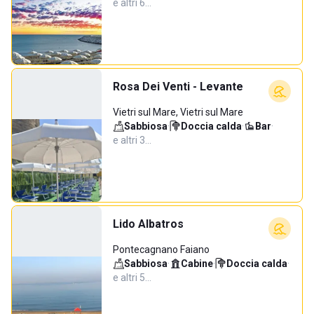
e altri 6…
Rosa Dei Venti - Levante
Vietri sul Mare, Vietri sul Mare
Sabbiosa
·
Doccia calda
·
Bar
·
e altri 3…
Lido Albatros
Pontecagnano Faiano
Sabbiosa
·
Cabine
·
Doccia calda
·
e altri 5…