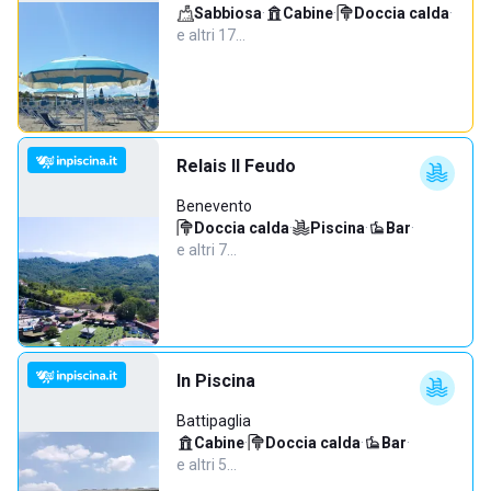
Sabbiosa
·
Cabine
·
Doccia calda
·
e altri 17…
Relais Il Feudo
Benevento
Doccia calda
·
Piscina
·
Bar
·
e altri 7…
In Piscina
Battipaglia
Cabine
·
Doccia calda
·
Bar
·
e altri 5…