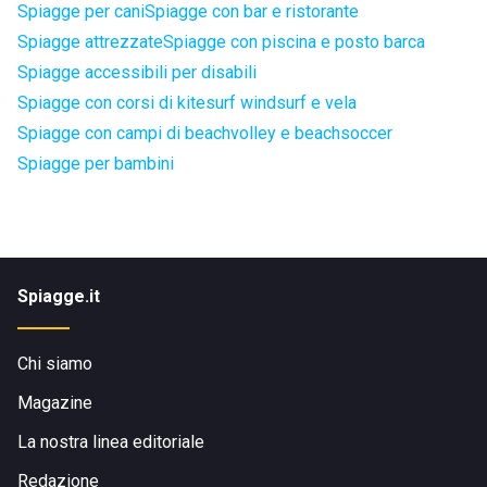
Spiagge per cani
Spiagge con bar e ristorante
Spiagge attrezzate
Spiagge con piscina e posto barca
Spiagge accessibili per disabili
Spiagge con corsi di kitesurf windsurf e vela
Spiagge con campi di beachvolley e beachsoccer
Spiagge per bambini
Spiagge.it
Chi siamo
Magazine
La nostra linea editoriale
Redazione