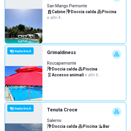
San Mango Piemonte
Cabine
·
Doccia calda
·
Piscina
·
e altri 4…
Grimaldiness
Roccapiemonte
Doccia calda
·
Piscina
·
Accesso animali
·
e altri 6…
Tenuta Croce
Salerno
Doccia calda
·
Piscina
·
Bar
·