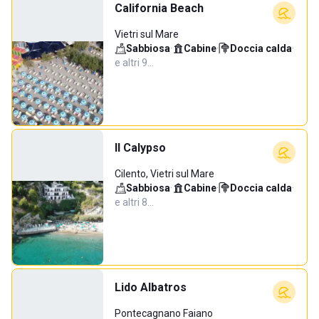
California Beach
Vietri sul Mare
Sabbiosa
·
Cabine
·
Doccia calda
·
e altri 9…
Il Calypso
Cilento, Vietri sul Mare
Sabbiosa
·
Cabine
·
Doccia calda
·
e altri 8…
Lido Albatros
Pontecagnano Faiano