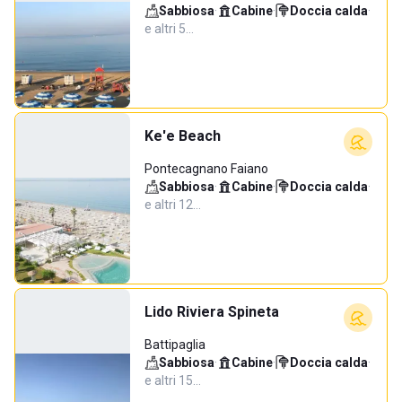
Sabbiosa
·
Cabine
·
Doccia calda
·
e altri 5…
Ke'e Beach
Pontecagnano Faiano
Sabbiosa
·
Cabine
·
Doccia calda
·
e altri 12…
Lido Riviera Spineta
Battipaglia
Sabbiosa
·
Cabine
·
Doccia calda
·
e altri 15…