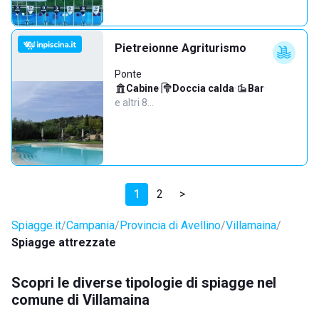
Pietreionne Agriturismo
Ponte
Cabine
·
Doccia calda
·
Bar
·
e altri 8…
1
2
>
Spiagge.it
Campania
Provincia di Avellino
Villamaina
Spiagge attrezzate
Scopri le diverse tipologie di spiagge nel
comune di Villamaina