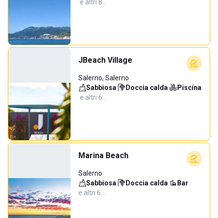
·
e altri 8…
JBeach Village
Salerno, Salerno
Sabbiosa
·
Doccia calda
·
Piscina
·
e altri 6…
Marina Beach
Salerno
Sabbiosa
·
Doccia calda
·
Bar
·
e altri 6…