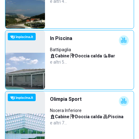
e altri 4…
In Piscina
Battipaglia
Cabine
·
Doccia calda
·
Bar
·
e altri 5…
Olimpia Sport
Nocera Inferiore
Cabine
·
Doccia calda
·
Piscina
·
e altri 7…