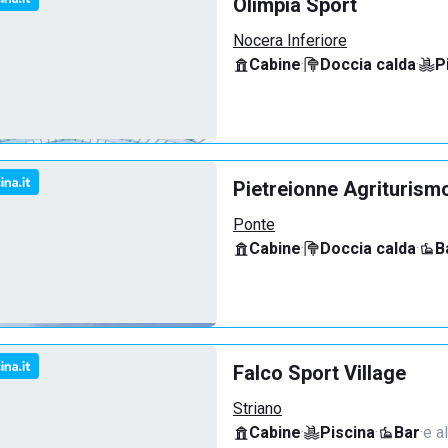
Olimpia Sport
Nocera Inferiore
Cabine
·
Doccia calda
·
P
Pietreionne Agriturism
Ponte
Cabine
·
Doccia calda
·
B
Falco Sport Village
Striano
Cabine
·
Piscina
·
Bar
·
e al