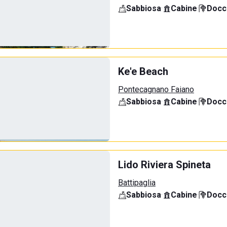
Sabbiosa
·
Cabine
·
Docci
Ke'e Beach
Pontecagnano Faiano
Sabbiosa
·
Cabine
·
Docci
Lido Riviera Spineta
Battipaglia
Sabbiosa
·
Cabine
·
Docci