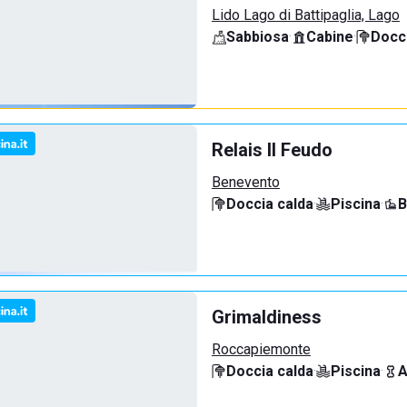
Lido Lago di Battipaglia, Lago
Sabbiosa
·
Cabine
·
Docci
Relais Il Feudo
Benevento
Doccia calda
·
Piscina
·
B
Grimaldiness
Roccapiemonte
Doccia calda
·
Piscina
·
A