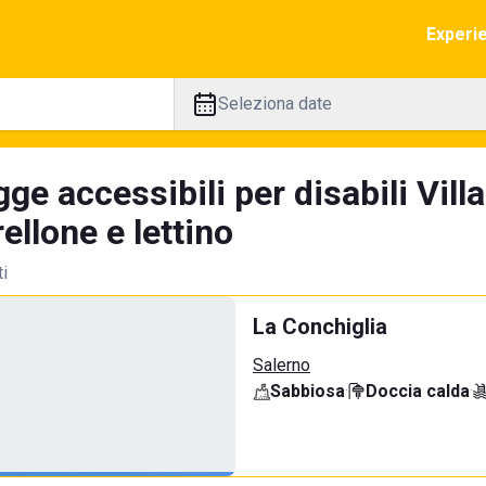
Experi
Seleziona date
ge accessibili per disabili Vil
llone e lettino
ti
La Conchiglia
Salerno
Sabbiosa
·
Doccia calda
·