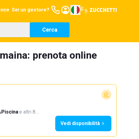
ence
Sei un gestore?
Cerca
lamaina: prenota online
Piscina
·
e altri 8…
Vedi disponibilità