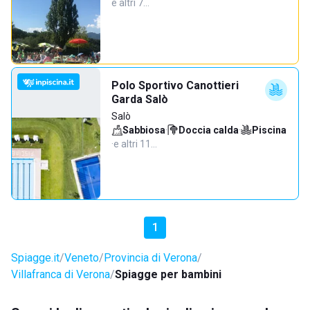
e altri 7…
Polo Sportivo Canottieri
Garda Salò
Salò
Sabbiosa
·
Doccia calda
·
Piscina
·
e altri 11…
1
Spiagge.it
Veneto
Provincia di Verona
Villafranca di Verona
Spiagge per bambini