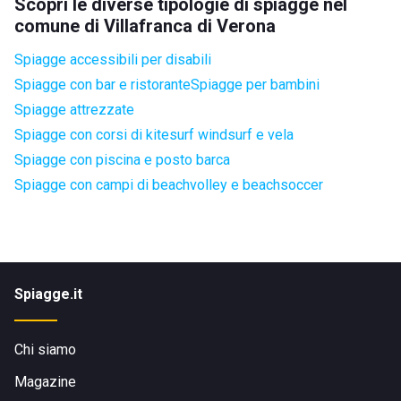
Scopri le diverse tipologie di spiagge nel
comune di Villafranca di Verona
Spiagge accessibili per disabili
Spiagge con bar e ristorante
Spiagge per bambini
Spiagge attrezzate
Spiagge con corsi di kitesurf windsurf e vela
Spiagge con piscina e posto barca
Spiagge con campi di beachvolley e beachsoccer
Spiagge.it
Chi siamo
Magazine