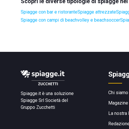
Scopri le diverse tipologie di spiagge ne
Spiagge con bar e ristorante
Spiagge attrezzate
Spiagg
Spiagge con campi di beachvolley e beachsoccer
Spia
Spiagg
Chi siamo
Spiagge.it è una soluzione
Spiagge Srl
Società del
Magazine
Gruppo Zucchetti
La nostra 
Redazion