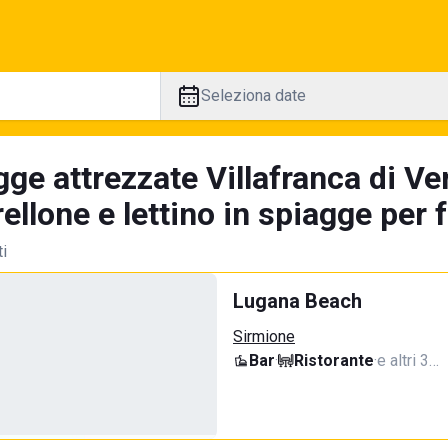
Seleziona date
ge attrezzate Villafranca di Ve
llone e lettino in spiagge per 
ti
Lugana Beach
Sirmione
Bar
·
Ristorante
·
e altri 3…