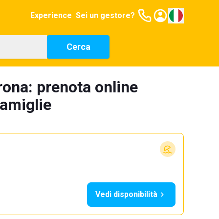
Experience
Sei un gestore?
Cerca
rona: prenota online
famiglie
Vedi disponibilità