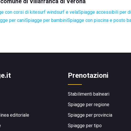
l comune di Villafranca di Verona
e con corsi di kitesurf windsurf e vela
Spiagge accessibili per di
gge per cani
Spiagge per bambini
Spiagge con piscina e posto b
e.it
Prenotazioni
Stabilimenti balneari
Spiagge per regione
linea editoriale
Spiagge per provincia
e
Spiagge per tipo