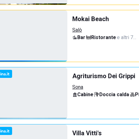
Mokai Beach
Salò
Bar
·
Ristorante
·
e altri 7…
Agriturismo Dei Grippi
Sona
Cabine
·
Doccia calda
·
P
Villa Vitti's