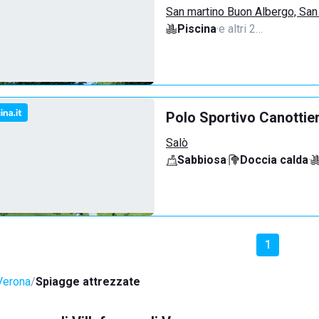
San martino Buon Albergo, San
Piscina
·
e altri 2…
Polo Sportivo Canottie
Salò
Sabbiosa
·
Doccia calda
·
1
 Verona
Spiagge attrezzate