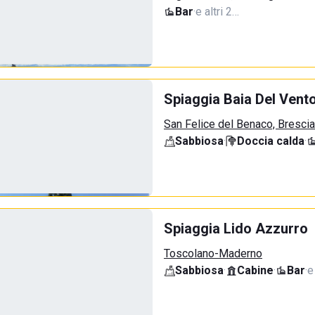
Bar
·
e altri 2…
Spiaggia Baia Del Vent
San Felice del Benaco, Brescia
Sabbiosa
·
Doccia calda
·
Spiaggia Lido Azzurro
Toscolano-Maderno
Sabbiosa
·
Cabine
·
Bar
·
e