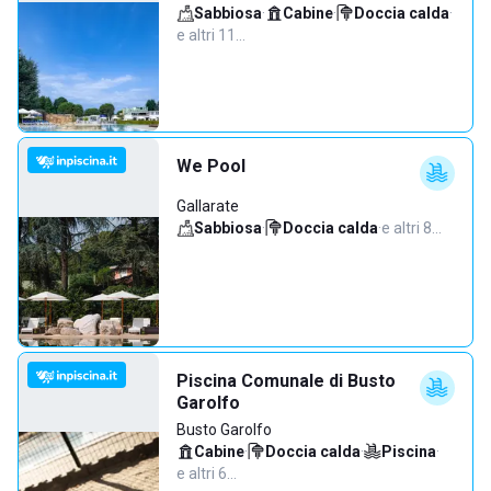
Sabbiosa
·
Cabine
·
Doccia calda
·
e altri 11…
We Pool
Gallarate
Sabbiosa
·
Doccia calda
·
e altri 8…
Piscina Comunale di Busto
Garolfo
Busto Garolfo
Cabine
·
Doccia calda
·
Piscina
·
e altri 6…