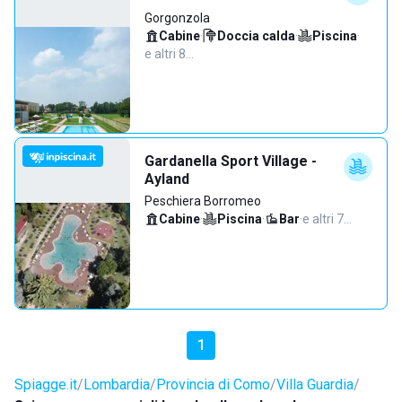
Gorgonzola
Cabine
·
Doccia calda
·
Piscina
·
e altri 8…
Gardanella Sport Village -
Ayland
Peschiera Borromeo
Cabine
·
Piscina
·
Bar
·
e altri 7…
1
Spiagge.it
Lombardia
Provincia di Como
Villa Guardia