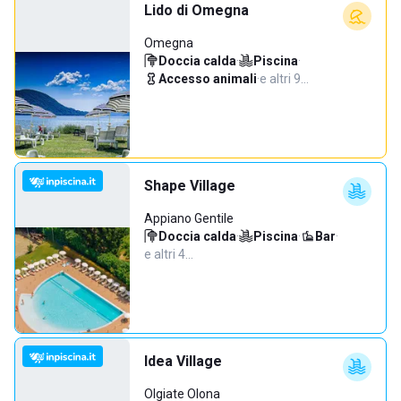
Lido di Omegna
Omegna
Doccia calda
·
Piscina
·
Accesso animali
·
e altri 9…
Shape Village
Appiano Gentile
Doccia calda
·
Piscina
·
Bar
·
e altri 4…
Idea Village
Olgiate Olona