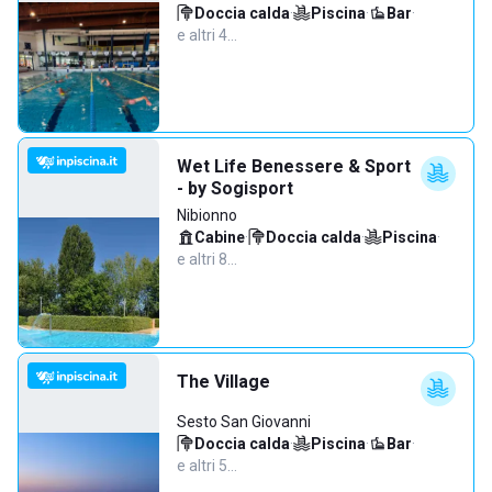
Doccia calda
·
Piscina
·
Bar
·
e altri 4…
Wet Life Benessere & Sport
- by Sogisport
Nibionno
Cabine
·
Doccia calda
·
Piscina
·
e altri 8…
The Village
Sesto San Giovanni
Doccia calda
·
Piscina
·
Bar
·
e altri 5…