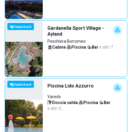
Gardanella Sport Village -
Ayland
Peschiera Borromeo
Cabine
·
Piscina
·
Bar
·
e altri 7…
Piscina Lido Azzurro
Varedo
Doccia calda
·
Piscina
·
Bar
·
e altri 3…