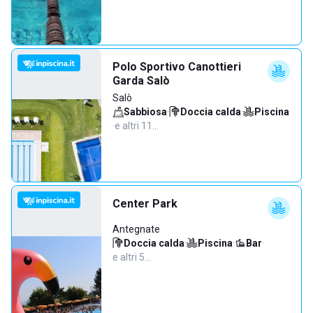
Polo Sportivo Canottieri
Garda Salò
Salò
Sabbiosa
·
Doccia calda
·
Piscina
·
e altri 11…
Center Park
Antegnate
Doccia calda
·
Piscina
·
Bar
·
e altri 5…