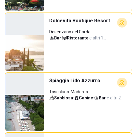
Dolcevita Boutique Resort
Desenzano del Garda
Bar
·
Ristorante
·
e altri 1…
Spiaggia Lido Azzurro
Toscolano-Maderno
Sabbiosa
·
Cabine
·
Bar
·
e altri 2…