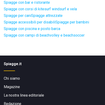
Spiagge con bar e ristorante
Spiagge con corsi di kitesurf windsurf e vela
Spiagge per cani
Spiagge attrezzate
Spiagge accessibili per disabili
Spiagge per bambini
Spiagge con piscina e posto barca
Spiagge con campi di beachvolley e beachsoccer
Spiagge.it
Chi siamo
Magazine
La nostra linea editoriale
Redazione