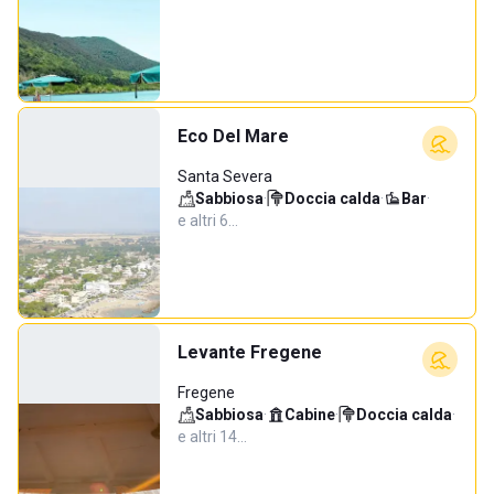
Eco Del Mare
Santa Severa
Sabbiosa
·
Doccia calda
·
Bar
·
e altri 6…
Levante Fregene
Fregene
Sabbiosa
·
Cabine
·
Doccia calda
·
e altri 14…