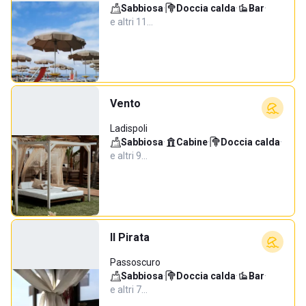
Sabbiosa
·
Doccia calda
·
Bar
·
e altri 11…
Vento
Ladispoli
Sabbiosa
·
Cabine
·
Doccia calda
·
e altri 9…
Il Pirata
Passoscuro
Sabbiosa
·
Doccia calda
·
Bar
·
e altri 7…