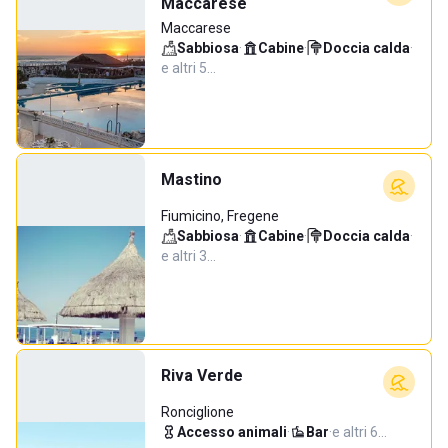
Maccarese
Maccarese
Sabbiosa
·
Cabine
·
Doccia calda
·
e altri 5…
Mastino
Fiumicino, Fregene
Sabbiosa
·
Cabine
·
Doccia calda
·
e altri 3…
Riva Verde
Ronciglione
Accesso animali
·
Bar
·
e altri 6…