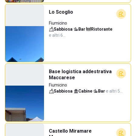
Lo Scoglio
Fiumicino
Sabbiosa
·
Bar
·
Ristorante
·
e altri 6…
Base logistica addestrativa
Maccarese
Fiumicino
Sabbiosa
·
Cabine
·
Bar
·
e altri 5…
Castello Miramare