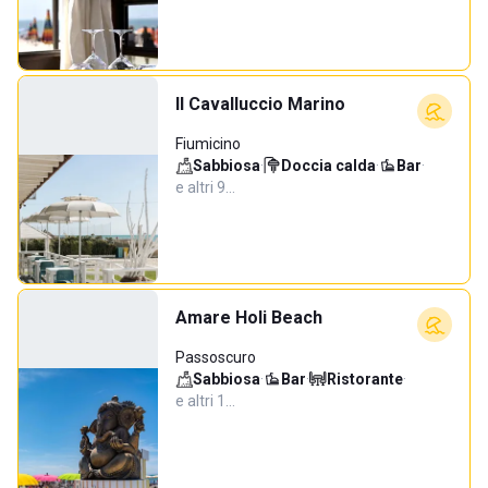
Il Cavalluccio Marino
Fiumicino
Sabbiosa
·
Doccia calda
·
Bar
·
e altri 9…
Amare Holi Beach
Passoscuro
Sabbiosa
·
Bar
·
Ristorante
·
e altri 1…