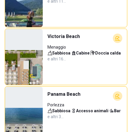
e altri 11…
Victoria Beach
Menaggio
Sabbiosa
·
Cabine
·
Doccia calda
·
e altri 16…
Panama Beach
Porlezza
Sabbiosa
·
Accesso animali
·
Bar
·
e altri 3…