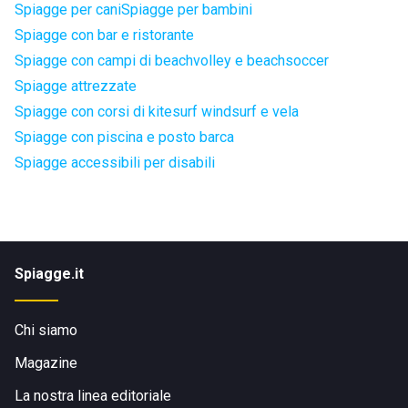
Spiagge per cani
Spiagge per bambini
Spiagge con bar e ristorante
Spiagge con campi di beachvolley e beachsoccer
Spiagge attrezzate
Spiagge con corsi di kitesurf windsurf e vela
Spiagge con piscina e posto barca
Spiagge accessibili per disabili
Spiagge.it
Chi siamo
Magazine
La nostra linea editoriale