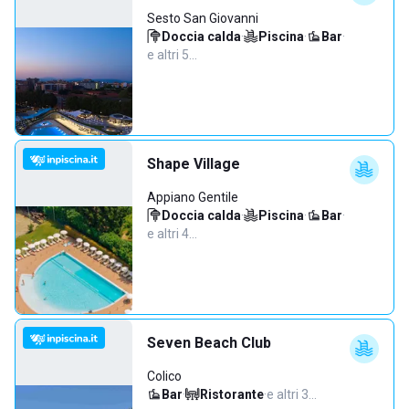
Sesto San Giovanni
Doccia calda
·
Piscina
·
Bar
·
e altri 5…
Shape Village
Appiano Gentile
Doccia calda
·
Piscina
·
Bar
·
e altri 4…
Seven Beach Club
Colico
Bar
·
Ristorante
·
e altri 3…