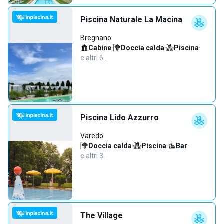
Piscina Naturale La Macina
Bregnano
Cabine
·
Doccia calda
·
Piscina
·
e altri 6…
Piscina Lido Azzurro
Varedo
Doccia calda
·
Piscina
·
Bar
·
e altri 3…
The Village