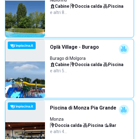
Nibionno
Cabine
·
Doccia calda
·
Piscina
·
e altri 8…
Oplà Village - Burago
Burago di Molgora
Cabine
·
Doccia calda
·
Piscina
·
e altri 5…
Piscina di Monza Pia Grande
Monza
Doccia calda
·
Piscina
·
Bar
·
e altri 4…