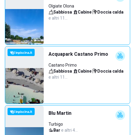
Olgiate Olona
Sabbiosa
·
Cabine
·
Doccia calda
·
e altri 11…
Acquapark Castano Primo
Castano Primo
Sabbiosa
·
Cabine
·
Doccia calda
·
e altri 11…
Blu Martin
Turbigo
Bar
·
e altri 4…