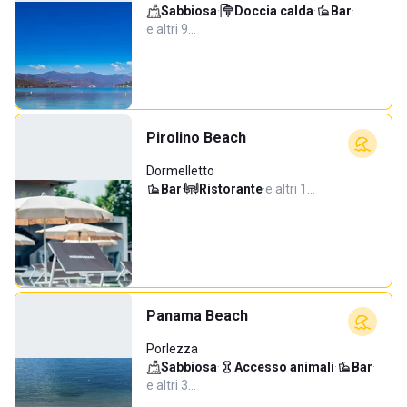
Sabbiosa
·
Doccia calda
·
Bar
·
e altri 9…
Pirolino Beach
Dormelletto
Bar
·
Ristorante
·
e altri 1…
Panama Beach
Porlezza
Sabbiosa
·
Accesso animali
·
Bar
·
e altri 3…