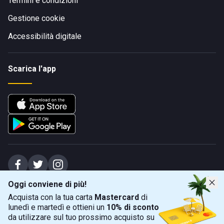
Termini e condizioni
Gestione cookie
Accessibilità digitale
Scarica l'app
Oggi conviene di più!
Spiagge Srl - Sede legale: Via Marecchiese 48, 47923 Rimini (RN), IT -
Acquista con la tua carta
Mastercard
di
capitale sociale Euro 31245,57 - Iscritta al registro delle imprese di Rimini
lunedì e martedì e ottieni un
10% di sconto
Sede operativa: Via Flaminia 180, 47924 Rimini (RN), IT
-
+39 0541 772375
-
info@spiagge.it
- p.i./c.f. 04536640404
da utilizzare sul tuo prossimo acquisto su