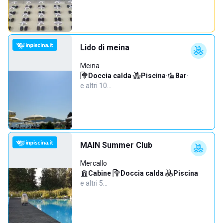
Lido di meina
Meina
Doccia calda
·
Piscina
·
Bar
·
e altri 10…
MAIN Summer Club
Mercallo
Cabine
·
Doccia calda
·
Piscina
·
e altri 5…