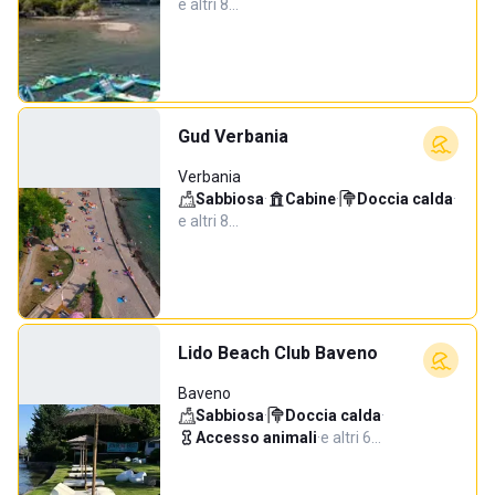
e altri 8…
Gud Verbania
Verbania
Sabbiosa
·
Cabine
·
Doccia calda
·
e altri 8…
Lido Beach Club Baveno
Baveno
Sabbiosa
·
Doccia calda
·
Accesso animali
·
e altri 6…