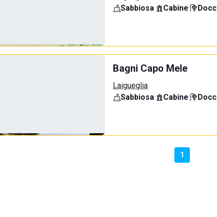
Sabbiosa
·
Cabine
·
Docci
Bagni Capo Mele
Laigueglia
Sabbiosa
·
Cabine
·
Docci
1