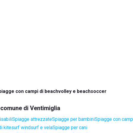
piagge con campi di beachvolley e beachsoccer
l comune di Ventimiglia
sabili
Spiagge attrezzate
Spiagge per bambini
Spiagge con campi
i kitesurf windsurf e vela
Spiagge per cani