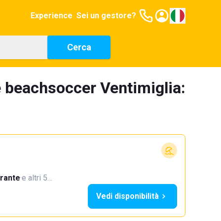
Experience
Sei un gestore?
Cerca
 beachsoccer Ventimiglia:
orante
·
e altri 5…
Vedi disponibilità