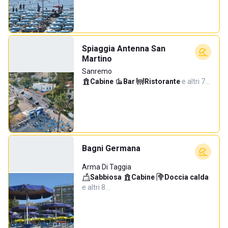
Spiaggia Antenna San
Martino
Sanremo
Cabine
·
Bar
·
Ristorante
·
e altri 7…
Bagni Germana
Arma Di Taggia
Sabbiosa
·
Cabine
·
Doccia calda
·
e altri 8…