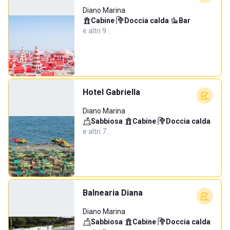
Diano Marina
Cabine
·
Doccia calda
·
Bar
·
e altri 9…
Hotel Gabriella
Diano Marina
Sabbiosa
·
Cabine
·
Doccia calda
·
e altri 7…
Balnearia Diana
Diano Marina
Sabbiosa
·
Cabine
·
Doccia calda
·