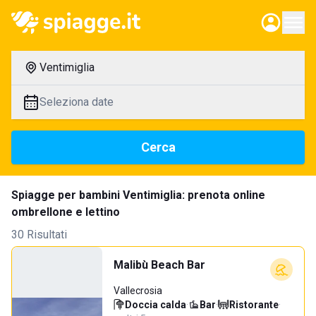
Ventimiglia
Seleziona date
Cerca
Spiagge per bambini Ventimiglia: prenota online
ombrellone e lettino
30 Risultati
Malibù Beach Bar
Vallecrosia
Doccia calda
·
Bar
·
Ristorante
·