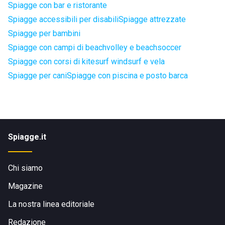
Spiagge con bar e ristorante
Spiagge accessibili per disabili
Spiagge attrezzate
Spiagge per bambini
Spiagge con campi di beachvolley e beachsoccer
Spiagge con corsi di kitesurf windsurf e vela
Spiagge per cani
Spiagge con piscina e posto barca
Spiagge.it
Chi siamo
Magazine
La nostra linea editoriale
Redazione