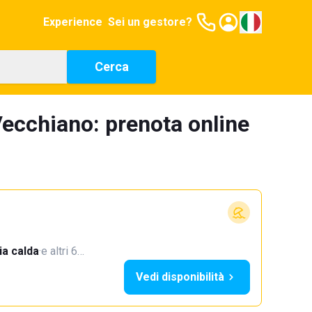
Experience
Sei un gestore?
Cerca
Vecchiano: prenota online
a calda
·
e altri 6…
Vedi disponibilità