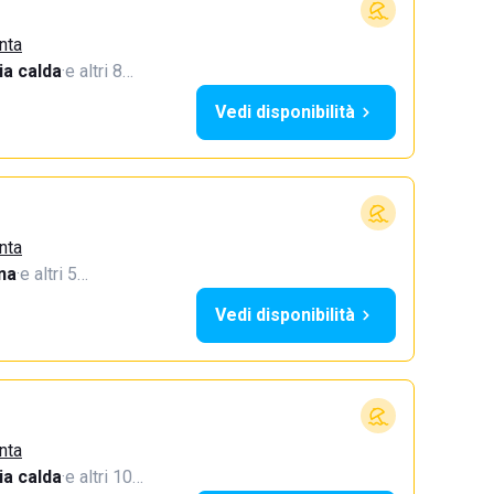
nta
a calda
·
e altri 8…
Vedi disponibilità
nta
na
·
e altri 5…
Vedi disponibilità
nta
a calda
·
e altri 10…