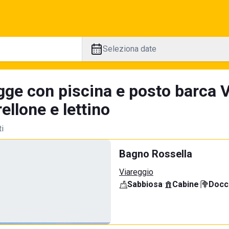
Seleziona date
gge con piscina e posto barca 
llone e lettino
ti
Bagno Rossella
Viareggio
Sabbiosa
·
Cabine
·
Docci