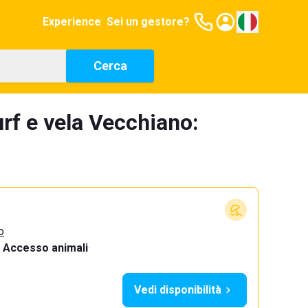
Experience
Sei un gestore?
Cerca
urf e vela Vecchiano:
o
Accesso animali
·
Vedi disponibilità