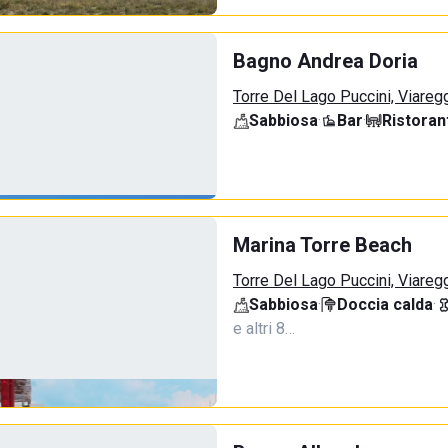
Bagno Andrea Doria
Torre Del Lago Puccini, Viareg
Sabbiosa
·
Bar
·
Ristoran
Marina Torre Beach
Torre Del Lago Puccini, Viareg
Sabbiosa
·
Doccia calda
·
e altri 8…