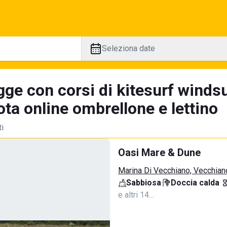
Seleziona date
gge con corsi di kitesurf winds
ta online ombrellone e lettino
ti
Oasi Mare & Dune
Marina Di Vecchiano, Vecchian
Sabbiosa
·
Doccia calda
·
e altri 14…