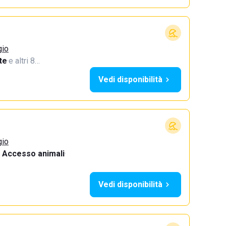
gio
te
·
e altri 8…
Vedi disponibilità
gio
Accesso animali
·
Vedi disponibilità