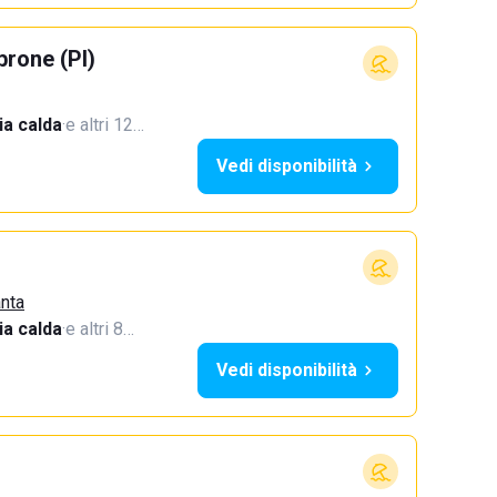
rone (PI)
a calda
·
e altri 12…
Vedi disponibilità
anta
a calda
·
e altri 8…
Vedi disponibilità