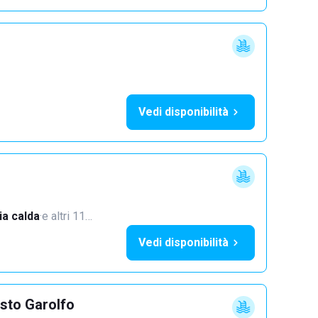
Vedi disponibilità
a calda
·
e altri 11…
Vedi disponibilità
sto Garolfo