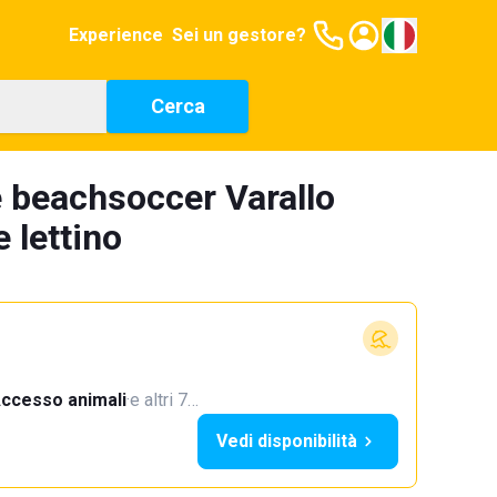
Experience
Sei un gestore?
Cerca
 beachsoccer Varallo
 lettino
ccesso animali
·
e altri 7…
Vedi disponibilità