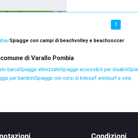
1
mbia
Spiagge con campi di beachvolley e beachsoccer
el comune di Varallo Pombia
sto barca
Spiagge attrezzate
Spiagge accessibili per disabili
Spia
gge per bambini
Spiagge con corsi di kitesurf windsurf e vela
notazioni
Condizioni