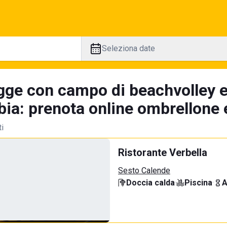
Seleziona date
gge con campo di beachvolley e
ia: prenota online ombrellone e
ti
Ristorante Verbella
Sesto Calende
Doccia calda
·
Piscina
·
A