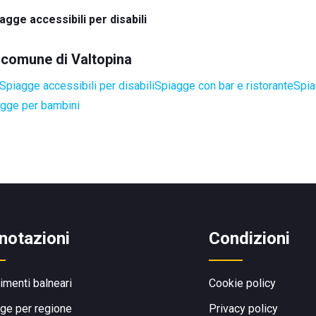
agge accessibili per disabili
l comune di Valtopina
Spiagge accessibili per disabili
Spiagge con bar e ristorante
Spia
gge per bambini
notazioni
Condizioni
limenti balneari
Cookie policy
ge per regione
Privacy policy