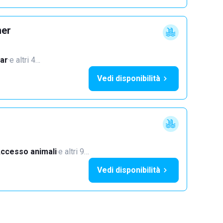
mer
ar
·
e altri 4…
Vedi disponibilità
ccesso animali
·
e altri 9…
Vedi disponibilità