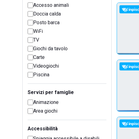
Accesso animali
Doccia calda
Posto barca
WiFi
TV
Giochi da tavolo
Carte
Videogiochi
Piscina
Servizi per famiglie
Animazione
Area giochi
Accessibilità
Spiaggia accessibile a disabili