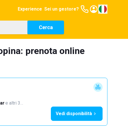
Experience
Sei un gestore?
Cerca
topina: prenota online
ar
·
e altri 3…
Vedi disponibilità