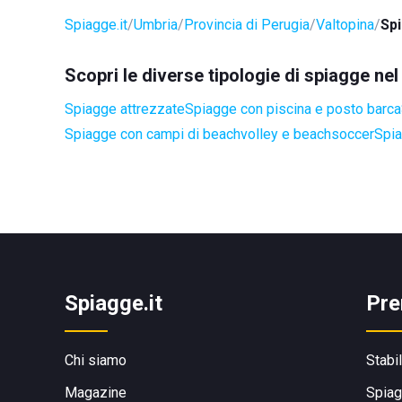
Spiagge.it
Umbria
Provincia di Perugia
Valtopina
Spi
Scopri le diverse tipologie di spiagge ne
Spiagge attrezzate
Spiagge con piscina e posto barca
Spiagge con campi di beachvolley e beachsoccer
Spia
Spiagge.it
Pre
Chi siamo
Stabi
Magazine
Spiag