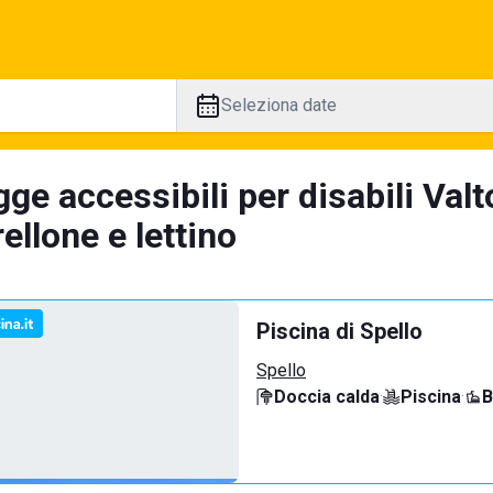
Seleziona date
ge accessibili per disabili Val
llone e lettino
Piscina di Spello
Spello
Doccia calda
·
Piscina
·
B