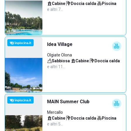
Cabine
·
Doccia calda
·
Piscina
·
e altri 7…
Idea Village
Olgiate Olona
Sabbiosa
·
Cabine
·
Doccia calda
·
e altri 11…
MAIN Summer Club
Mercallo
Cabine
·
Doccia calda
·
Piscina
·
e altri 5…