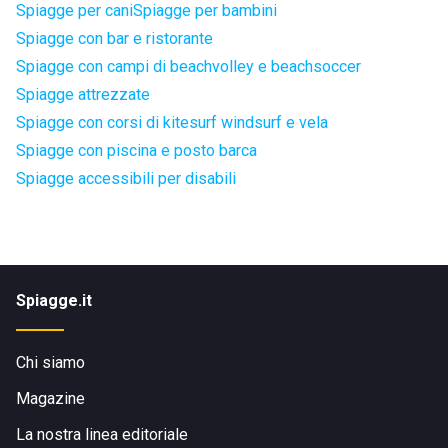
Spiagge per cani
Spiagge per bambini
Spiagge con bar e ristorante
Spiagge con campi di beachvolley e beachsoccer
Spiagge attrezzate
Spiagge con corsi di kitesurf windsurf e vela
Spiagge con piscina e posto barca
Spiagge accessibili per disabili
Spiagge.it
Chi siamo
Magazine
La nostra linea editoriale