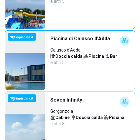
e altri 5…
Piscina di Calusco d'Adda
Calusco d'Adda
Doccia calda
·
Piscina
·
Bar
·
e altri 5…
Seven Infinity
Gorgonzola
Cabine
·
Doccia calda
·
Piscina
·
e altri 8…