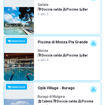
Garlate
Doccia calda
·
Piscina
·
Bar
·
e altri 5…
Piscina di Monza Pia Grande
Monza
Doccia calda
·
Piscina
·
Bar
·
e altri 4…
Oplà Village - Burago
Burago di Molgora
Cabine
·
Doccia calda
·
Piscina
·