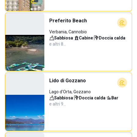
Preferito Beach
Verbania, Cannobio
Sabbiosa
·
Cabine
·
Doccia calda
·
e altri 8…
Lido di Gozzano
Lago d'Orta, Gozzano
Sabbiosa
·
Doccia calda
·
Bar
·
e altri 9…