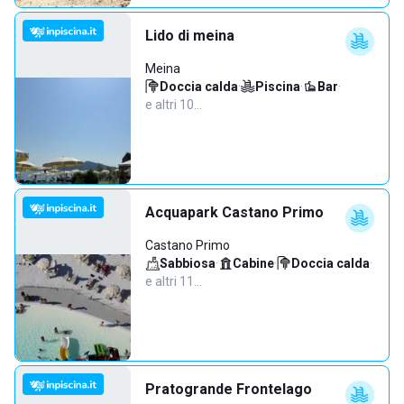
Lido di meina
Meina
Doccia calda
·
Piscina
·
Bar
·
e altri 10…
Acquapark Castano Primo
Castano Primo
Sabbiosa
·
Cabine
·
Doccia calda
·
e altri 11…
Pratogrande Frontelago