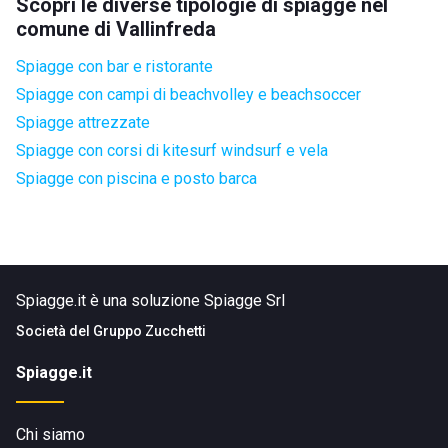
Scopri le diverse tipologie di spiagge nel
comune di Vallinfreda
Spiagge con bar e ristorante
Spiagge con campi di beachvolley e beachsoccer
Spiagge attrezzate
Spiagge con corsi di kitesurf windsurf e vela
Spiagge con piscina e posto barca
Spiagge.it è una soluzione Spiagge Srl
Società del
Gruppo Zucchetti
Spiagge.it
Chi siamo